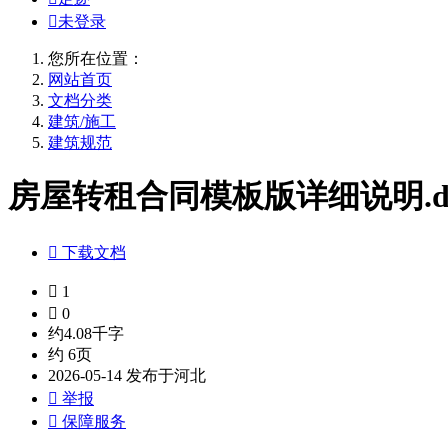

未登录
您所在位置：
网站首页
文档分类
建筑/施工
建筑规范
房屋转租合同模板版详细说明.do

下载文档

1

0
约4.08千字
约 6页
2026-05-14 发布于河北

举报

保障服务