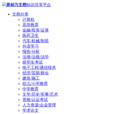
原创力文档
知识共享平台
文档分类
计算机
高等教育
金融/投资/证券
医药卫生
汽车/机械/制造
外语学习
报告/分析
法律/法规/法学
研究生考试
电子工程/通信技术
经济/贸易/财会
建筑/施工
幼儿/小学教育
中学教育
文学/历史/军事/艺术
资格/认证考试
人力资源/企业管理
学术论文