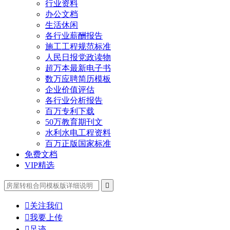
行业资料
办公文档
生活休闲
各行业薪酬报告
施工工程规范标准
人民日报党政读物
超万本最新电子书
数万应聘简历模板
企业价值评估
各行业分析报告
百万专利下载
50万教育期刊文
水利水电工程资料
百万正版国家标准
免费文档
VIP精选


关注我们

我要上传

足迹