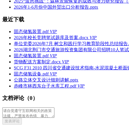
2025“波恩挑战”：森林景观恢复的成效与潜力研究报告（英
2026年1-6月份中国外贸出口分析报告.pptx
最近下载
固态储氢装置.pdf
VIP
2026年校长竞聘笔试题库及答案.docx
VIP
单位党委2026年7月 树立和践行学习教育阶段性总结报告.d
2026湖北荆门市交通旅游投资集团有限公司招聘10人笔试备
固态储氢装置.pdf
VIP
货物配送方案制定.docx
VIP
SCG F31 2010 四川省交通建设技术指南-水泥混凝土桥面
固态储氢设备.pdf
VIP
公路立体交叉设计细则讲解.pptx
赤峰市林西东台子水库工程.pdf
VIP
文档评论（0）
发表评论