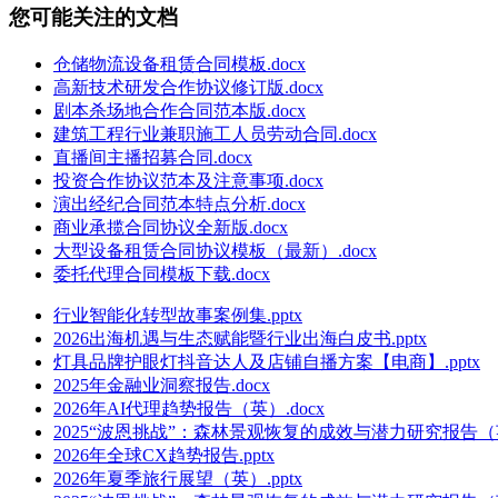
您可能关注的文档
仓储物流设备租赁合同模板.docx
高新技术研发合作协议修订版.docx
剧本杀场地合作合同范本版.docx
建筑工程行业兼职施工人员劳动合同.docx
直播间主播招募合同.docx
投资合作协议范本及注意事项.docx
演出经纪合同范本特点分析.docx
商业承揽合同协议全新版.docx
大型设备租赁合同协议模板（最新）.docx
委托代理合同模板下载.docx
行业智能化转型故事案例集.pptx
2026出海机遇与生态赋能暨行业出海白皮书.pptx
灯具品牌护眼灯抖音达人及店铺自播方案【电商】.pptx
2025年金融业洞察报告.docx
2026年AI代理趋势报告（英）.docx
2025“波恩挑战”：森林景观恢复的成效与潜力研究报告（英文
2026年全球CX趋势报告.pptx
2026年夏季旅行展望（英）.pptx