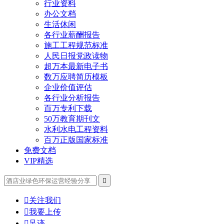
行业资料
办公文档
生活休闲
各行业薪酬报告
施工工程规范标准
人民日报党政读物
超万本最新电子书
数万应聘简历模板
企业价值评估
各行业分析报告
百万专利下载
50万教育期刊文
水利水电工程资料
百万正版国家标准
免费文档
VIP精选


关注我们

我要上传

足迹