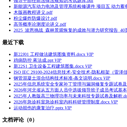
领导干部任前法律法规知识考试题库.pdf
新能源汽车动力电池及管理系统检修课件 项目五 动力蓄电
木版画教程讲义.pdf
粉尘爆炸防爆设计.pdf
高等概率论测度论讲义.pdf
2025_波恩挑战_森林景观恢复的成效与潜力研究报告_40页_3
最近下载
新22J01 工程做法建筑图集资料.docx
VIP
鸡病防控 蒋法成.ppt
VIP
新22S1 卫生设备工程建筑图集.docx
VIP
ISO IEC 29100-2024信息技术-安全技术-隐私框架（雷泽佳译
钢管混凝土混合结构技术标准-条文说明.docx
VIP
2025年信息系统安全专家补丁管理与漏洞修复专题试卷及解
2026年河北省从五方面人员中选拔领导班子成员考试基本
2025年人教版高三物理功率与未来科技专题试卷及解析.do
2026年急诊科室急诊科室内科科研管理制度.docx
VIP
运动损伤的康复治疗.pptx
VIP
文档评论（0）