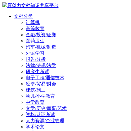
原创力文档
知识共享平台
文档分类
计算机
高等教育
金融/投资/证券
医药卫生
汽车/机械/制造
外语学习
报告/分析
法律/法规/法学
研究生考试
电子工程/通信技术
经济/贸易/财会
建筑/施工
幼儿/小学教育
中学教育
文学/历史/军事/艺术
资格/认证考试
人力资源/企业管理
学术论文