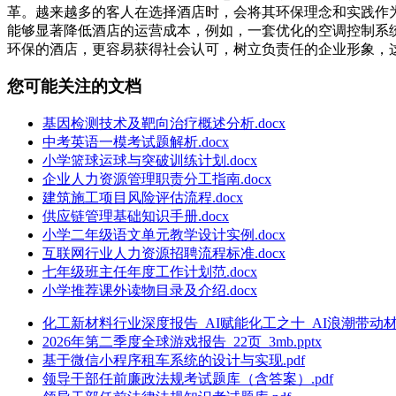
革。越来越多的客人在选择酒店时，会将其环保理念和实践作
能够显著降低酒店的运营成本，例如，一套优化的空调控制系
环保的酒店，更容易获得社会认可，树立负责任的企业形象，
您可能关注的文档
基因检测技术及靶向治疗概述分析.docx
中考英语一模考试题解析.docx
小学篮球运球与突破训练计划.docx
企业人力资源管理职责分工指南.docx
建筑施工项目风险评估流程.docx
供应链管理基础知识手册.docx
小学二年级语文单元教学设计实例.docx
互联网行业人力资源招聘流程标准.docx
七年级班主任年度工作计划范.docx
小学推荐课外读物目录及介绍.docx
化工新材料行业深度报告_AI赋能化工之十_AI浪潮带动材料需
2026年第二季度全球游戏报告_22页_3mb.pptx
基于微信小程序租车系统的设计与实现.pdf
领导干部任前廉政法规考试题库（含答案）.pdf