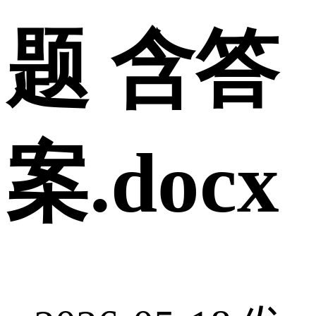
题 含答
案.docx