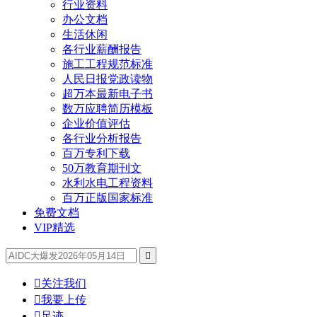
行业资料
办公文档
生活休闲
各行业薪酬报告
施工工程规范标准
人民日报党政读物
超万本最新电子书
数万应聘简历模板
企业价值评估
各行业分析报告
百万专利下载
50万教育期刊文
水利水电工程资料
百万正版国家标准
免费文档
VIP精选


关注我们

我要上传

足迹