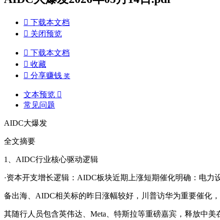

下载本文档

关闭预览

下载本文档

收藏

分享赚钱
奖
文本预览

常见问题
AIDC大爆发
全文摘要
1、AIDC行业核心驱动逻辑
·资本开支增长逻辑：AIDC板块近期上涨短期催化明确：电力
备出海、AIDC相关标的昨日涨幅较好，川普访华为重要催化，
其随行人员包含英伟达、Meta、特斯拉等重磅嘉宾，释放中美