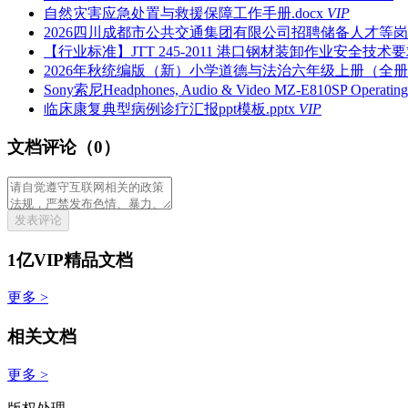
自然灾害应急处置与救援保障工作手册.docx
VIP
2026四川成都市公共交通集团有限公司招聘储备人才等岗
【行业标准】JTT 245-2011 港口钢材装卸作业安全技术要求
2026年秋统编版（新）小学道德与法治六年级上册（全册）教
Sony索尼Headphones, Audio & Video MZ-E810SP Opera
临床康复典型病例诊疗汇报ppt模板.pptx
VIP
文档评论（0）
发表评论
1亿VIP精品文档
更多 >
相关文档
更多 >