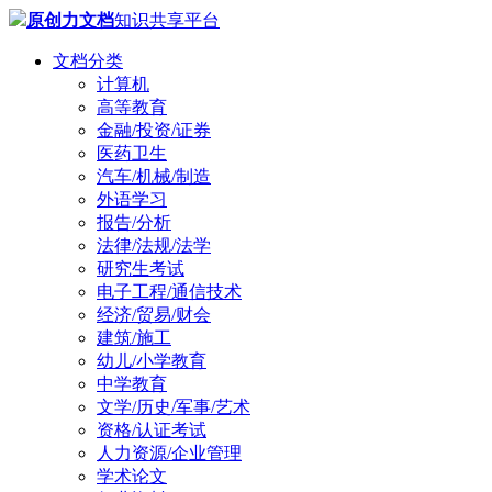
原创力文档
知识共享平台
文档分类
计算机
高等教育
金融/投资/证券
医药卫生
汽车/机械/制造
外语学习
报告/分析
法律/法规/法学
研究生考试
电子工程/通信技术
经济/贸易/财会
建筑/施工
幼儿/小学教育
中学教育
文学/历史/军事/艺术
资格/认证考试
人力资源/企业管理
学术论文