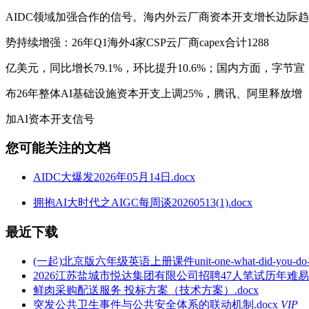
AIDC领域加强合作的信号。海内外云厂商资本开支增长边际趋
势持续增强：26年Q1海外4家CSP云厂商capex合计1288
亿美元，同比增长79.1%，环比提升10.6%；国内方面，字节宣
布26年整体AI基础设施资本开支上调25%，腾讯、阿里释放增
加AI资本开支信号
您可能关注的文档
AIDC大爆发2026年05月14日.docx
拥抱AI大时代之AIGC每周谈20260513(1).docx
最近下载
(一起)北京版六年级英语上册课件unit-one-what-did-you-do-this
2026江苏盐城市悦达集团有限公司招聘47人笔试历年难易
鲜肉采购配送服务 投标方案（技术方案）.docx
突发公共卫生事件与公共安全体系的联动机制.docx
VIP