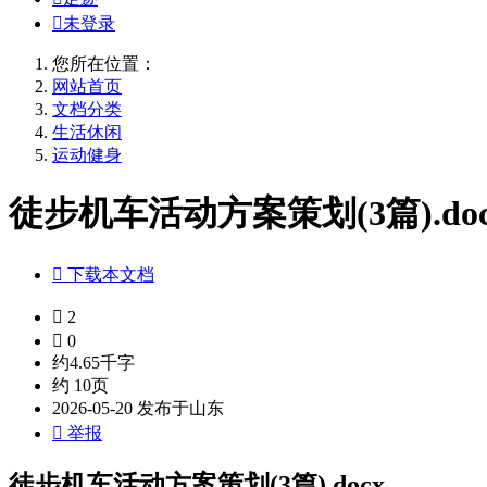

未登录
您所在位置：
网站首页
文档分类
生活休闲
运动健身
徒步机车活动方案策划(3篇).doc

下载本文档

2

0
约4.65千字
约 10页
2026-05-20 发布于山东

举报
徒步机车活动方案策划(3篇).docx