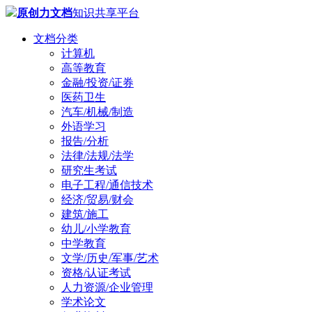
原创力文档
知识共享平台
文档分类
计算机
高等教育
金融/投资/证券
医药卫生
汽车/机械/制造
外语学习
报告/分析
法律/法规/法学
研究生考试
电子工程/通信技术
经济/贸易/财会
建筑/施工
幼儿/小学教育
中学教育
文学/历史/军事/艺术
资格/认证考试
人力资源/企业管理
学术论文