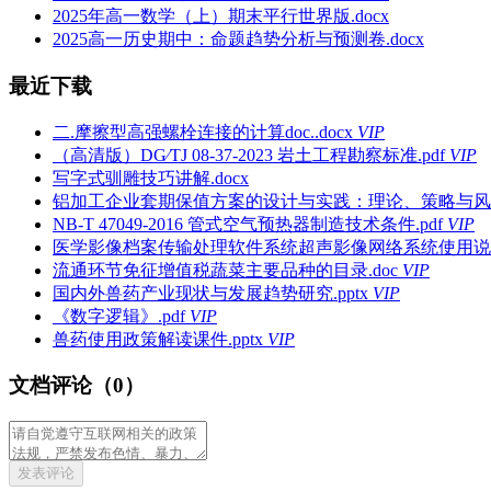
2025年高一数学（上）期末平行世界版.docx
2025高一历史期中：命题趋势分析与预测卷.docx
最近下载
二.摩擦型高强螺栓连接的计算doc..docx
VIP
（高清版）DG∕TJ 08-37-2023 岩土工程勘察标准.pdf
VIP
写字式驯雕技巧讲解.docx
铝加工企业套期保值方案的设计与实践：理论、策略与风险管
NB-T 47049-2016 管式空气预热器制造技术条件.pdf
VIP
医学影像档案传输处理软件系统超声影像网络系统使用说明书v
流通环节免征增值税蔬菜主要品种的目录.doc
VIP
国内外兽药产业现状与发展趋势研究.pptx
VIP
《数字逻辑》.pdf
VIP
兽药使用政策解读课件.pptx
VIP
文档评论（0）
发表评论