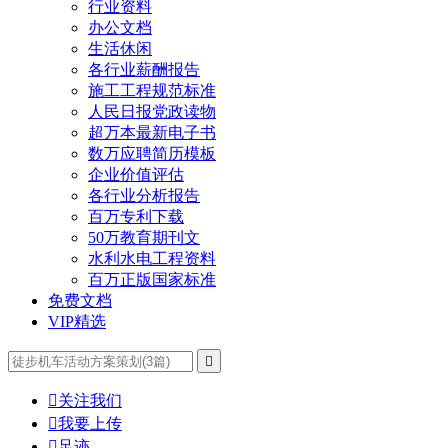
行业资料
办公文档
生活休闲
各行业薪酬报告
施工工程规范标准
人民日报党政读物
超万本最新电子书
数万应聘简历模板
企业价值评估
各行业分析报告
百万专利下载
50万教育期刊文
水利水电工程资料
百万正版国家标准
免费文档
VIP精选


关注我们

我要上传

足迹