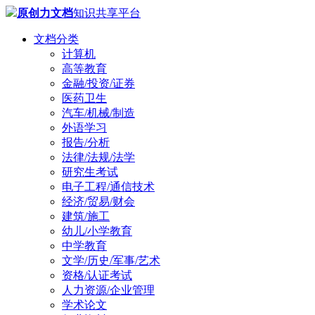
原创力文档
知识共享平台
文档分类
计算机
高等教育
金融/投资/证券
医药卫生
汽车/机械/制造
外语学习
报告/分析
法律/法规/法学
研究生考试
电子工程/通信技术
经济/贸易/财会
建筑/施工
幼儿/小学教育
中学教育
文学/历史/军事/艺术
资格/认证考试
人力资源/企业管理
学术论文