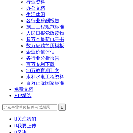
行业资料
办公文档
生活休闲
各行业薪酬报告
施工工程规范标准
人民日报党政读物
超万本最新电子书
数万应聘简历模板
企业价值评估
各行业分析报告
百万专利下载
50万教育期刊文
水利水电工程资料
百万正版国家标准
免费文档
VIP精选


关注我们

我要上传

足迹