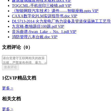
建筑玻璃膜应用技术规程.docx
VIP
TQGCML-手机丝印三棱镜.pdf
VIP
《智能网联汽车技术》课件——智能座舱.pptx
VIP
CAXA数字化PLM实训指导书.doc
VIP
DL5713-2014 火力发电厂热力设备及管道保温施工工艺导则
九宫格-数独题目100题.pdf
VIP
音乐曲谱-Swan_Lake_-_No._1.pdf
VIP
消防管理八本台账.doc
VIP
文档评论（0）
发表评论
1亿VIP精品文档
更多 >
相关文档
更多 >