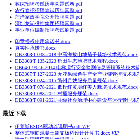
教综招聘考试历年真题试卷.pdf
农行春招招聘笔试历年真题.pdf
菏泽家政学院公开招聘真题.pdf
深圳龙岗投控集团招聘真题.pdf
事业单位编制招聘考试刷题.pdf
印章授权使用承诺书.docx
真实性承诺书.docx
DB3308∕T 038-2018 中高海拔山地茄子栽培技术规范.docx
DB3308∕T 135-2023 稻田生态施肥技术规程.docx
DB64∕T 992.6-2014 电梯运行安全监测信息管理系统技
DB3307∕T 127-2023 无花果绿色生产全产业链管控技术规范.
DB3308∕T 024-2015 衢州月嫂服务质量规范.docx
DB3308∕T 078-2021 低丘红黄壤红美人栽培技术规范.docx
DB3308∕T 088-2021 村播服务规范.docx
DB3308∕T 091-2021 县级社会治理中心建设与运行管理规范.
最近下载
伊莱斯ESDA驱动器说明书.pdf
VIP
整体式钢筋混凝土简支板桥设计计算书.docx
VIP