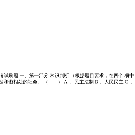
聘考试刷题 一、第一部分 常识判断 （根据题目要求，在四个 项
和谐相处的社会。 （ ） A ． 民主法制 B． 人民民主 C ．