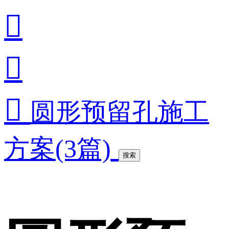



圆形预留孔施工
方案(3篇)
搜索