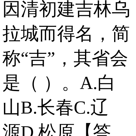
因清初建吉林乌
拉城而得名，简
称“吉”，其省会
是（ ）。 A.白
山 B.长春 C.辽
源 D.松原 【答