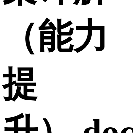
（能力
提
升）.doc