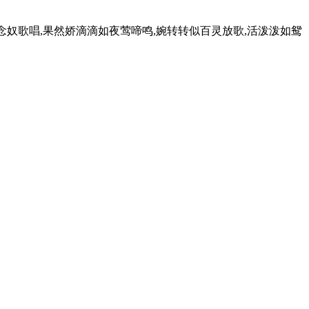
奴歌唱,果然娇滴滴如夜莺啼鸣,婉转转似百灵放歌,活泼泼如鸳