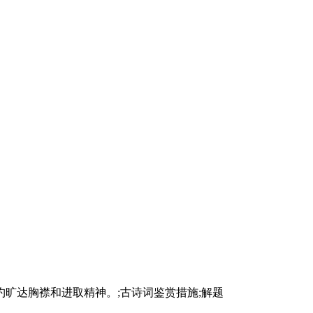
旷达胸襟和进取精神。;古诗词鉴赏措施;解题