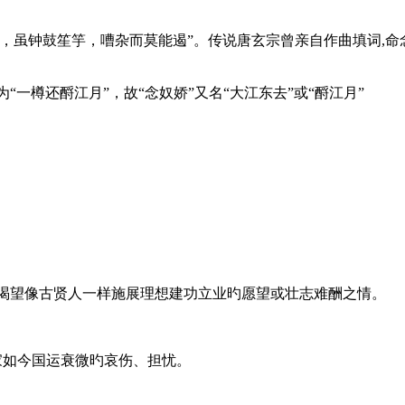
，虽钟鼓笙竽，嘈杂而莫能遏”。传说唐玄宗曾亲自作曲填词,命念
“一樽还酹江月”，故“念奴娇”又名“大江东去”或“酹江月”
托渴望像古贤人一样施展理想建功立业旳愿望或壮志难酬之情。
家如今国运衰微旳哀伤、担忧。