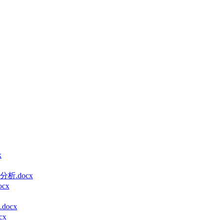
x
.docx
cx
ocx
cx