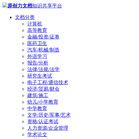
原创力文档
知识共享平台
文档分类
计算机
高等教育
金融/投资/证券
医药卫生
汽车/机械/制造
外语学习
报告/分析
法律/法规/法学
研究生考试
电子工程/通信技术
经济/贸易/财会
建筑/施工
幼儿/小学教育
中学教育
文学/历史/军事/艺术
资格/认证考试
人力资源/企业管理
学术论文