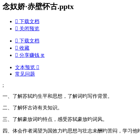
念奴娇·赤壁怀古.pptx

下载文档

关闭预览

下载文档

收藏

分享赚钱
奖
文本预览

常见问题
;
一、了解苏轼旳生平和思想，了解词旳写作背景。
二、了解怀古诗有关知识。
三、了解豪放词旳特点，感受苏轼豪放旳词风。
四、体会作者渴望为国效力旳思想与壮志未酬旳苦闷，学习他旳