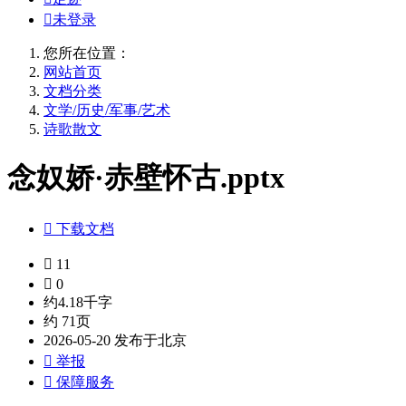

未登录
您所在位置：
网站首页
文档分类
文学/历史/军事/艺术
诗歌散文
念奴娇·赤壁怀古.pptx

下载文档

11

0
约4.18千字
约 71页
2026-05-20 发布于北京

举报

保障服务