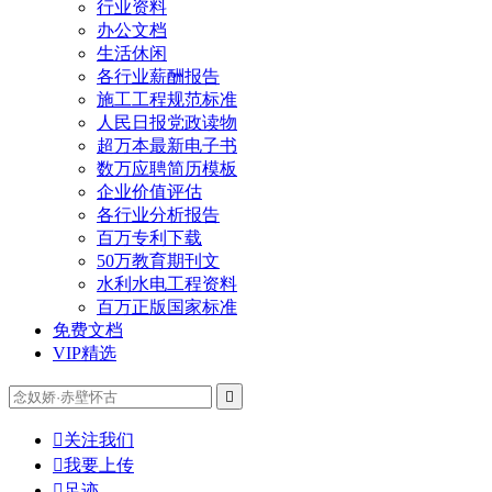
行业资料
办公文档
生活休闲
各行业薪酬报告
施工工程规范标准
人民日报党政读物
超万本最新电子书
数万应聘简历模板
企业价值评估
各行业分析报告
百万专利下载
50万教育期刊文
水利水电工程资料
百万正版国家标准
免费文档
VIP精选


关注我们

我要上传

足迹