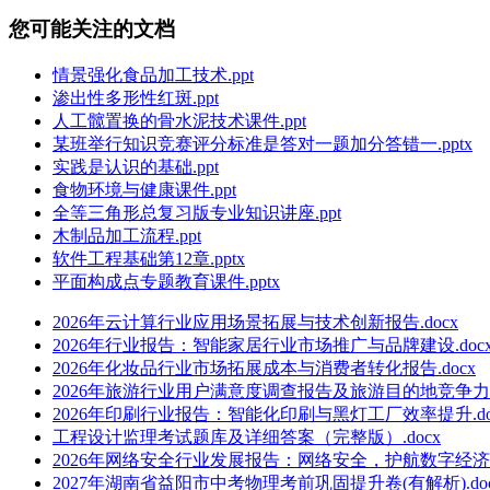
您可能关注的文档
情景强化食品加工技术.ppt
渗出性多形性红斑.ppt
人工髋置换的骨水泥技术课件.ppt
某班举行知识竞赛评分标准是答对一题加分答错一.pptx
实践是认识的基础.ppt
食物环境与健康课件.ppt
全等三角形总复习版专业知识讲座.ppt
木制品加工流程.ppt
软件工程基础第12章.pptx
平面构成点专题教育课件.pptx
2026年云计算行业应用场景拓展与技术创新报告.docx
2026年行业报告：智能家居行业市场推广与品牌建设.doc
2026年化妆品行业市场拓展成本与消费者转化报告.docx
2026年旅游行业用户满意度调查报告及旅游目的地竞争力分析
2026年印刷行业报告：智能化印刷与黑灯工厂效率提升.do
工程设计监理考试题库及详细答案（完整版）.docx
2026年网络安全行业发展报告：网络安全，护航数字经济.d
2027年湖南省益阳市中考物理考前巩固提升卷(有解析).do