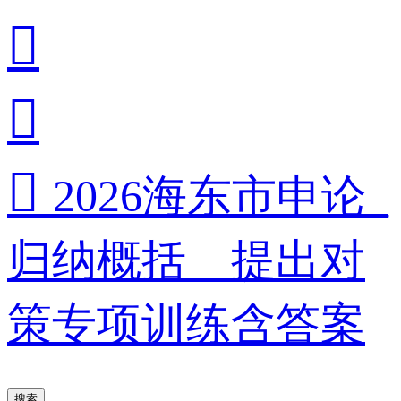



2026海东市申论_
归纳概括__提出对
策专项训练含答案
搜索