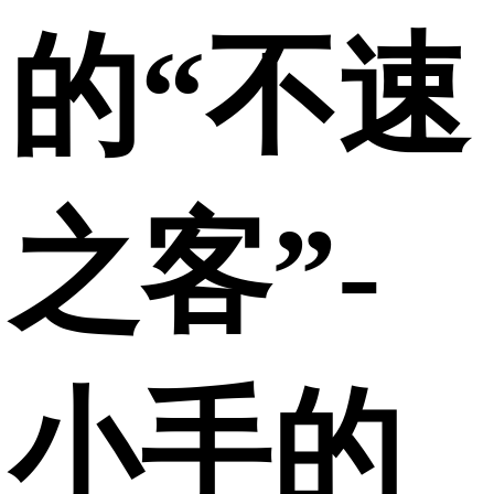
的“不速
之客”-
小手的