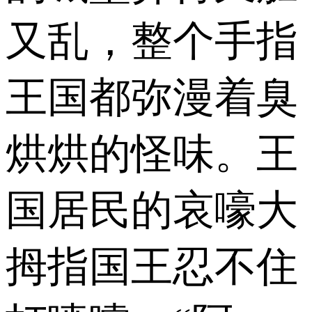
又乱，整个手指
王国都弥漫着臭
烘烘的怪味。王
国居民的哀嚎大
拇指国王忍不住