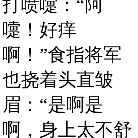
打喷嚏：“阿
嚏！好痒
啊！”食指将军
也挠着头直皱
眉：“是啊是
啊，身上太不舒