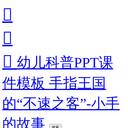



幼儿科普PPT课
件模板 手指王国
的“不速之客”-小手
的故事
搜索