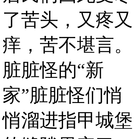
了苦头，又疼又
痒，苦不堪言。
脏脏怪的“新
家”脏脏怪们悄
悄溜进指甲城堡