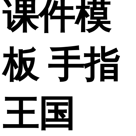
课件模
板 手指
王国