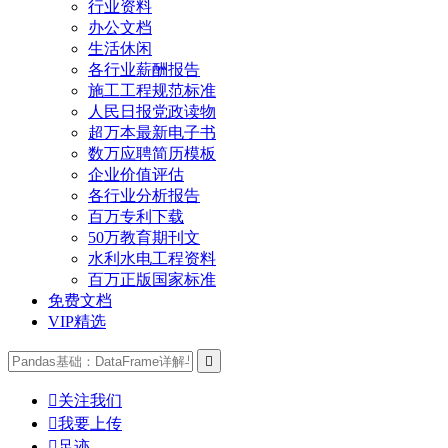
行业资料
办公文档
生活休闲
各行业薪酬报告
施工工程规范标准
人民日报党政读物
超万本最新电子书
数万应聘简历模板
企业价值评估
各行业分析报告
百万专利下载
50万教育期刊文
水利水电工程资料
百万正版国家标准
免费文档
VIP精选


关注我们

我要上传

足迹