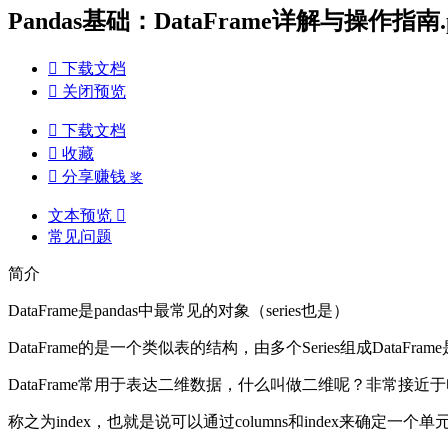
Pandas基础：DataFrame详解与操作指南.p

下载文档

关闭预览

下载文档

收藏

分享赚钱
奖
文本预览

常见问题
简介
DataFrame是pandas中最常见的对象（series也是）
DataFrame的是一个类似表的结构，由多个Series组成DataF
DataFrame常用于表达二维数据，什么叫做二维呢？非常接近于
称之为index，也就是说可以通过columns和index来确定一个