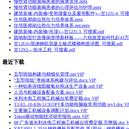
慢性肾功能衰竭患者的液体管理.pptx
慢性肾功能衰竭患者的心理评估与护理.pptx
建筑装修-内装修(变形缝窗台及窗帘配件)---甘12J1-4_可搜索
住培医师岗位胜任力培养体系.pptx
住培医师岗位胜任力培养体系 ppt.pptx
建筑装修-内装修(吊顶)---甘12J1-3_可搜索.pdf
因地制宜打造慢病管理新样板——六祖故里如何托起43万百姓健
甘12G6-现浇钢筋混凝土板式楼梯构造详图_可搜索.pdf
甘12S2--- 给水工程_可搜索.pdf
最近下载
五型班组构建与精细化管理.ppt
VIP
“五型班组”考核体系构建与评估.docx
VIP
一种铝卷连续阳极氧化电泳生产设备.pdf
VIP
人员与机械设备配备方案.docx
VIP
水利水电工程施工机械台班费定额.doc
VIP
T2-EL-10-E06 LCEOPT多功能电脑板常用功能 rev1.doc
V
主要施工机械设备调配计划.docx
VIP
Token驱动智能经济研究报告.pptx
VIP
08 广东省水利水电工程施工机械台班费定额.完整版.doc
V
YBT4001.1-2019 钢格栅板及配套件 第1部分：钢格栅板.pd