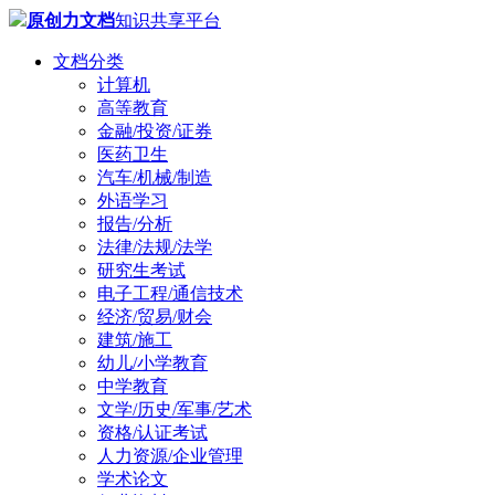
原创力文档
知识共享平台
文档分类
计算机
高等教育
金融/投资/证券
医药卫生
汽车/机械/制造
外语学习
报告/分析
法律/法规/法学
研究生考试
电子工程/通信技术
经济/贸易/财会
建筑/施工
幼儿/小学教育
中学教育
文学/历史/军事/艺术
资格/认证考试
人力资源/企业管理
学术论文