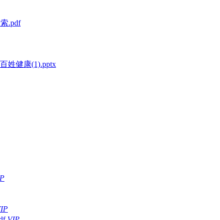
.pdf
康(1).pptx
IP
IP
f
VIP