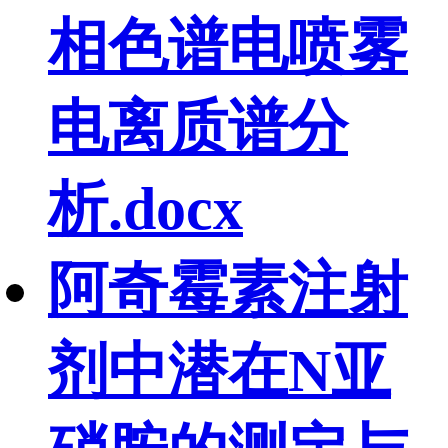
相色谱电喷雾
电离质谱分
析.docx
阿奇霉素注射
剂中潜在N亚