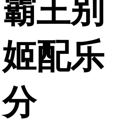
霸王别
姬配乐
分