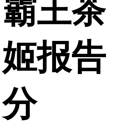
霸王茶
姬报告
分