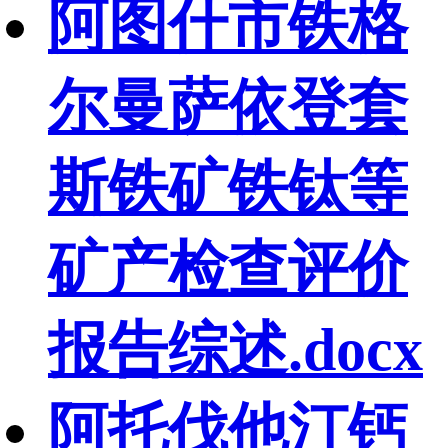
阿图什市铁格
尔曼萨依登套
斯铁矿铁钛等
矿产检查评价
报告综述.docx
阿托伐他汀钙