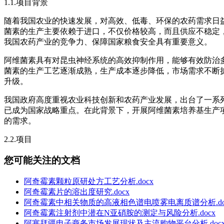
1.1.项目背景
随着我国农业的快速发展，对高效、低毒、环保的农药需求日
菌素的生产主要依赖于进口，不仅价格较高，而且供应不稳定
我国农药产业的竞争力、保障国家粮食安全具有重要意义。
阿维菌素具有对昆虫神经系统的高效抑制作用，能够有效防治
菌素的生产工艺逐渐成熟，生产成本逐步降低，市场需求不断
升级。
我国政府高度重视农业科技创新和农药产业发展，出台了一系
已成为国家战略重点。在此背景下，开展阿维菌素培养基生产
的需求。
2.2.项目
您可能关注的文档
阿奇霉素颗粒原研处方工艺分析.docx
阿奇霉素片的溶出度研究.docx
阿奇霉素中相关物质的高液相色谱电喷雾电离质谱分析.do
阿奇霉素注射剂中潜在N亚硝胺的测定与风险分析.docx
阿塞拜疆电子商务市场发展现状及主流购物平台分析.doc