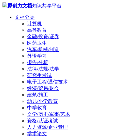
原创力文档
知识共享平台
文档分类
计算机
高等教育
金融/投资/证券
医药卫生
汽车/机械/制造
外语学习
报告/分析
法律/法规/法学
研究生考试
电子工程/通信技术
经济/贸易/财会
建筑/施工
幼儿/小学教育
中学教育
文学/历史/军事/艺术
资格/认证考试
人力资源/企业管理
学术论文