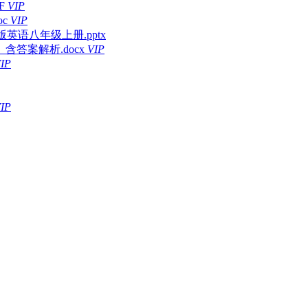
F
VIP
c
VIP
年人教版英语八年级上册.pptx
答案解析.docx
VIP
IP
IP