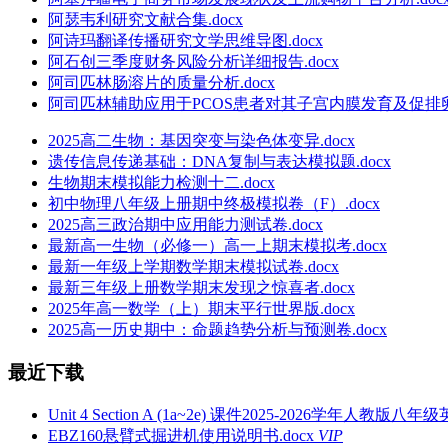
阿瑟韦利研究文献合集.docx
阿诗玛翻译传播研究文学思维导图.docx
阿石创三季度财务风险分析详细报告.docx
阿司匹林肠溶片的质量分析.docx
阿司匹林辅助应用于PCOS患者对其子宫内膜发育及促排卵的
2025高二生物：基因突变与染色体变异.docx
遗传信息传递基础：DNA复制与表达模拟题.docx
生物期末模拟能力检测十二.docx
初中物理八年级上册期中终极模拟卷（F）.docx
2025高三政治期中应用能力测试卷.docx
最新高一生物（必修一）高一上期末模拟考.docx
最新一年级上学期数学期末模拟试卷.docx
最新三年级上册数学期末发现之惊喜者.docx
2025年高一数学（上）期末平行世界版.docx
2025高一历史期中：命题趋势分析与预测卷.docx
最近下载
Unit 4 Section A (1a~2e) 课件2025-2026学年人教版八年级
EBZ160悬臂式掘进机使用说明书.docx
VIP