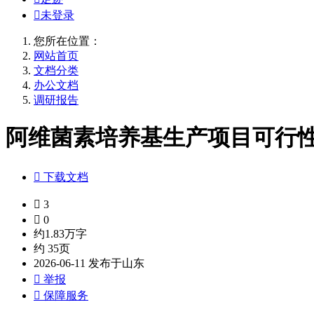

未登录
您所在位置：
网站首页
文档分类
办公文档
调研报告
阿维菌素培养基生产项目可行性实

下载文档

3

0
约1.83万字
约 35页
2026-06-11 发布于山东

举报

保障服务