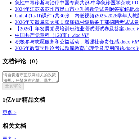
急性中毒诊断与治疗中国专家共识-中华急诊医学杂志.PD
2024年江苏省苏州市昆山市小升初数学试卷附答案解析.do
Unit 4 (1a-1f)课件 (共30张，内嵌视频)2025-2026学
2026年安徽阜阳太和县双庙镇村级后备干部招聘考试试卷_含
【2026】年发展党员培训班结业测试测试卷及答案.docx
V
中国共产党章程（120页）.doc
VIP
积极参与志愿服务和公益活动，增强社会责任感.docx
VIP
2026年教育学理论考试题库教育心理学及应用问题.docx
V
文档评论（0）
发表评论
1亿VIP精品文档
更多 >
相关文档
更多 >