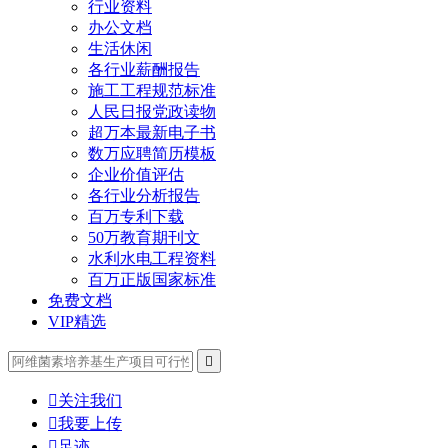
行业资料
办公文档
生活休闲
各行业薪酬报告
施工工程规范标准
人民日报党政读物
超万本最新电子书
数万应聘简历模板
企业价值评估
各行业分析报告
百万专利下载
50万教育期刊文
水利水电工程资料
百万正版国家标准
免费文档
VIP精选


关注我们

我要上传

足迹