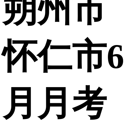
朔州市
怀仁市6
月月考