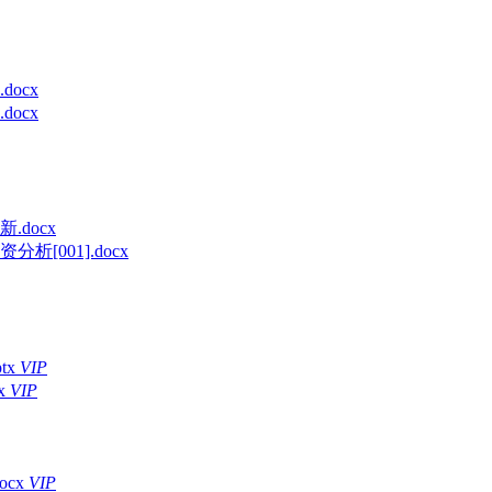
ocx
ocx
docx
[001].docx
tx
VIP
x
VIP
cx
VIP