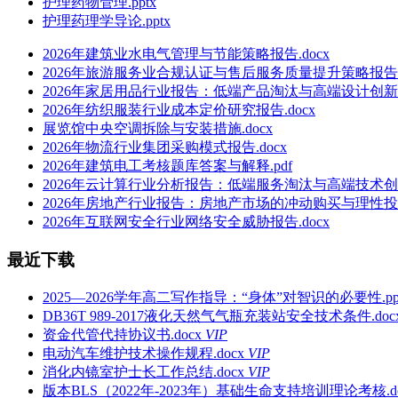
护理药物管理.pptx
护理药理学导论.pptx
2026年建筑业水电气管理与节能策略报告.docx
2026年旅游服务业合规认证与售后服务质量提升策略报告.d
2026年家居用品行业报告：低端产品淘汰与高端设计创新.d
2026年纺织服装行业成本定价研究报告.docx
展览馆中央空调拆除与安装措施.docx
2026年物流行业集团采购模式报告.docx
2026年建筑电工考核题库答案与解释.pdf
2026年云计算行业分析报告：低端服务淘汰与高端技术创新.
2026年房地产行业报告：房地产市场的冲动购买与理性投资分析
2026年互联网安全行业网络安全威胁报告.docx
最近下载
2025—2026学年高二写作指导：“身体”对智识的必要性.pp
DB36T 989-2017液化天然气气瓶充装站安全技术条件.doc
资金代管代持协议书.docx
VIP
电动汽车维护技术操作规程.docx
VIP
消化内镜室护士长工作总结.docx
VIP
版本BLS（2022年-2023年）基础生命支持培训理论考核.do