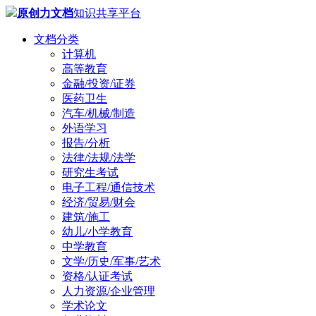
原创力文档
知识共享平台
文档分类
计算机
高等教育
金融/投资/证券
医药卫生
汽车/机械/制造
外语学习
报告/分析
法律/法规/法学
研究生考试
电子工程/通信技术
经济/贸易/财会
建筑/施工
幼儿/小学教育
中学教育
文学/历史/军事/艺术
资格/认证考试
人力资源/企业管理
学术论文