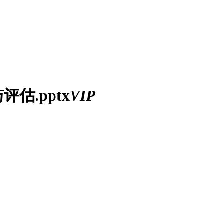
估.pptx
VIP