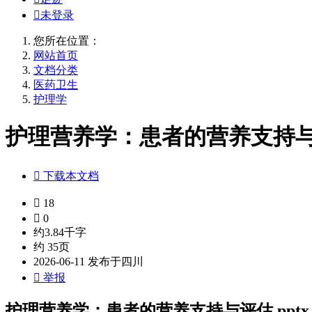

未登录
您所在位置：
网站首页
文档分类
医药卫生
护理学
护理营养学：患者的营养支持与评

下载本文档

18

0
约3.84千字
约 35页
2026-06-11 发布于四川

举报
护理营养学：患者的营养支持与评估.pptx