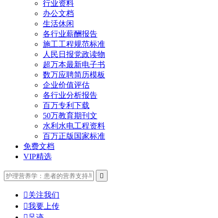
行业资料
办公文档
生活休闲
各行业薪酬报告
施工工程规范标准
人民日报党政读物
超万本最新电子书
数万应聘简历模板
企业价值评估
各行业分析报告
百万专利下载
50万教育期刊文
水利水电工程资料
百万正版国家标准
免费文档
VIP精选


关注我们

我要上传

足迹