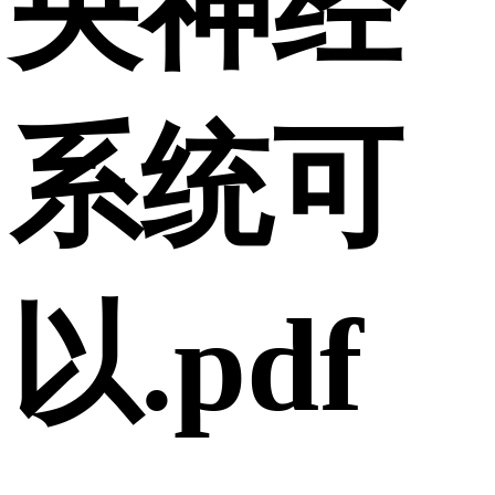
央神经
系统可
以.pdf