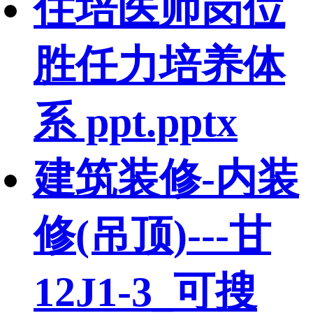
住培医师岗位
胜任力培养体
系 ppt.pptx
建筑装修-内装
修(吊顶)---甘
12J1-3_可搜