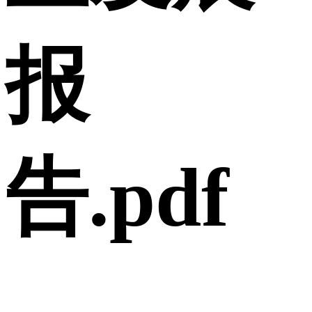
报
告.pdf