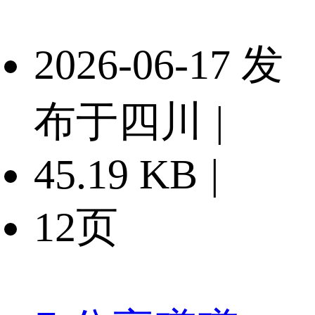
2026-06-17 发
布于四川
|
45.19 KB
|
12页