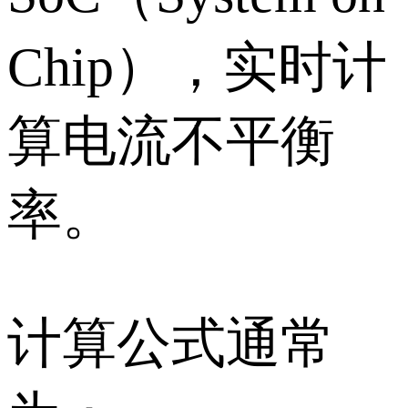
Chip），实时计
算电流不平衡
率。
计算公式通常