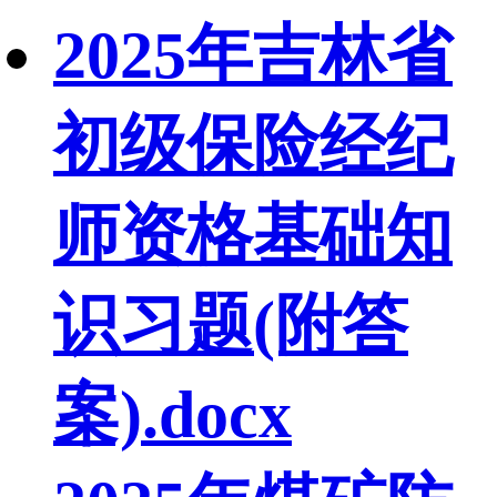
2025年吉林省
初级保险经纪
师资格基础知
识习题(附答
案).docx