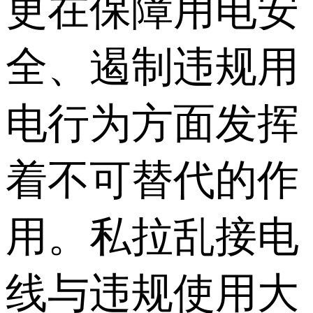
更在保障用电安
全、遏制违规用
电行为方面发挥
着不可替代的作
用。私拉乱接电
线与违规使用大