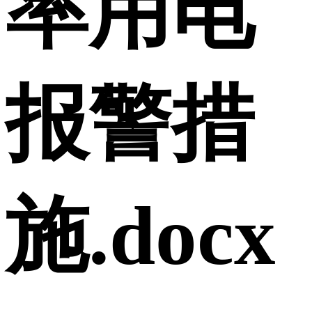
率用电
报警措
施.docx