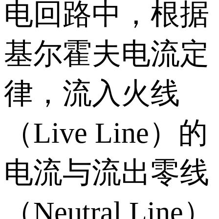
电回路中，根据
基尔霍夫电流定
律，流入火线
（Live Line）的
电流与流出零线
（Neutral Line）