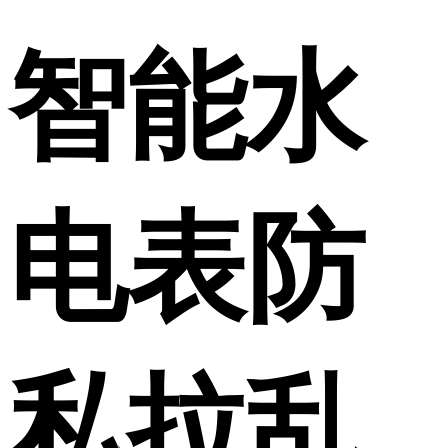
智能水
电表防
私拉乱