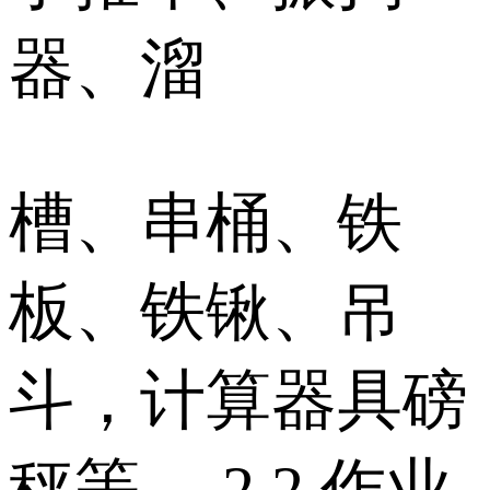
器、溜
槽、串桶、铁
板、铁锹、吊
斗，计算器具磅
秤等。 2.2 作业