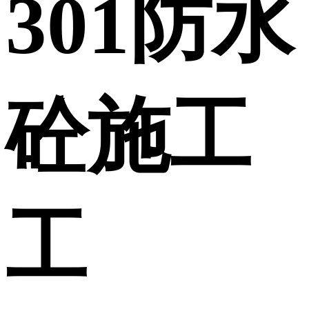
301防水
砼施工
工