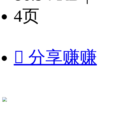
4页

分享赚赚