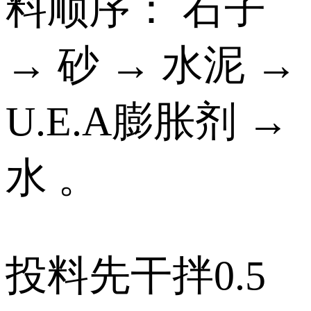
料顺序： 石子
→ 砂 → 水泥 →
U.E.A膨胀剂 →
水 。
投料先干拌0.5