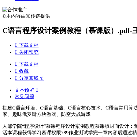
©本内容由知传链提供
C语言程序设计案例教程（慕课版）.pdf-王

下载文档

关闭预览

下载文档

收藏

分享赚钱
奖
文本预览

常见问题
搭建C语言环境、C语言基础、C语言核心技术、C语言常用算
家、趣味俄罗斯方块游戏、防空大战游戏
人邮学院“程序设计”慕课程序设计案例教程慕课版封面设计：董
活本课程获得学习慕课权限789作业测试学完一章内容后通过