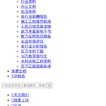
行业资料
办公文档
生活休闲
各行业薪酬报告
施工工程规范标准
人民日报党政读物
超万本最新电子书
数万应聘简历模板
企业价值评估
各行业分析报告
百万专利下载
50万教育期刊文
水利水电工程资料
百万正版国家标准
免费文档
VIP精选


关注我们

我要上传

足迹