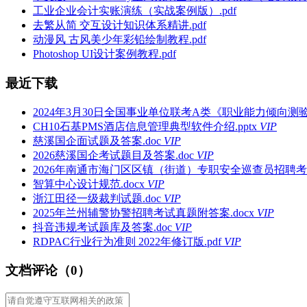
工业企业会计实账演练（实战案例版）.pdf
去繁从简 交互设计知识体系精讲.pdf
动漫风 古风美少年彩铅绘制教程.pdf
Photoshop UI设计案例教程.pdf
最近下载
2024年3月30日全国事业单位联考A类《职业能力倾向测验
CH10石基PMS酒店信息管理典型软件介绍.pptx
VIP
慈溪国企面试题及答案.doc
VIP
2026慈溪国企考试题目及答案.doc
VIP
2026年南通市海门区区镇（街道）专职安全巡查员招聘考试
智算中心设计规范.docx
VIP
浙江田径一级裁判试题.doc
VIP
2025年兰州辅警协警招聘考试真题附答案.docx
VIP
抖音违规考试题库及答案.doc
VIP
RDPAC行业行为准则 2022年修订版.pdf
VIP
文档评论（0）