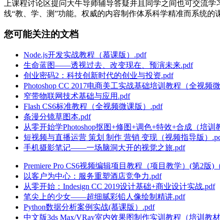
上课程讨论区提问大牛导师辅导答疑并且同学之间也可交流学
线“教、学、测”功能。权威的内容制作体系科学精准而系统的
您可能关注的文档
Node.js开发实战教程（慕课版）.pdf
生命蓝图——透视过去、改变现在、预演未来.pdf
创业密码2：科技创新时代的创业与投资.pdf
Photoshop CC 2017电商美工实战基础培训教程（全视频微
窄带物联网技术基础与应用.pdf
Flash CS6标准教程（全视频微课版）.pdf
条漫分镜草图本.pdf
从零开始学Photoshop抠图+修图+调色+特效+合成（培训教
短视频与直播运营 策划 制作 营销 变现（视频指导版）.pd
手机摄影笔记——一场脑洞大开的视觉之旅.pdf
Premiere Pro CS6视频编辑项目教程（项目教学）(第2版)
以客户为中心：服务重塑酒店竞争力.pdf
从零开始：Indesign CC 2019设计基础+商业设计实战.pdf
笔尖上的少女——超细腻彩铅人像绘制精讲.pdf
Python数据分析案例实战(慕课版）.pdf
中文版3ds Max/VRay室内效果图制作实训教程（培训教材版