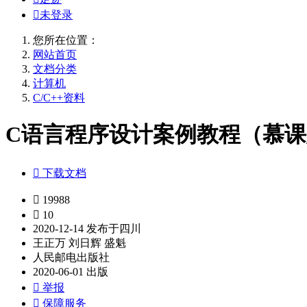

未登录
您所在位置：
网站首页
文档分类
计算机
C/C++资料
C语言程序设计案例教程（慕课版）

下载文档

19988

10
2020-12-14 发布于四川
王正万 刘日辉 盛魁
人民邮电出版社
2020-06-01 出版

举报

保障服务