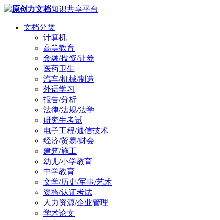
原创力文档
知识共享平台
文档分类
计算机
高等教育
金融/投资/证券
医药卫生
汽车/机械/制造
外语学习
报告/分析
法律/法规/法学
研究生考试
电子工程/通信技术
经济/贸易/财会
建筑/施工
幼儿/小学教育
中学教育
文学/历史/军事/艺术
资格/认证考试
人力资源/企业管理
学术论文