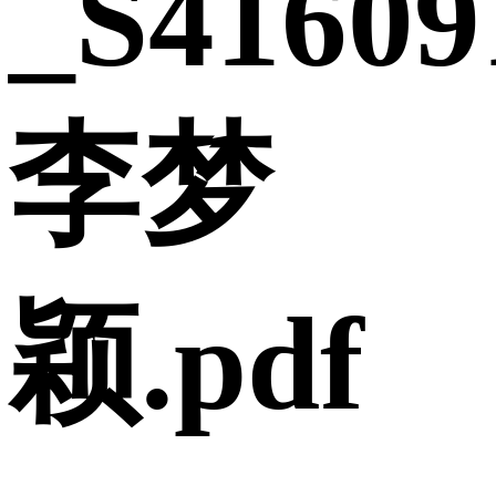
_S41609
李梦
颖.pdf