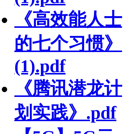
《高效能人士
的七个习惯》
(1).pdf
《腾讯潜龙计
划实践》.pdf