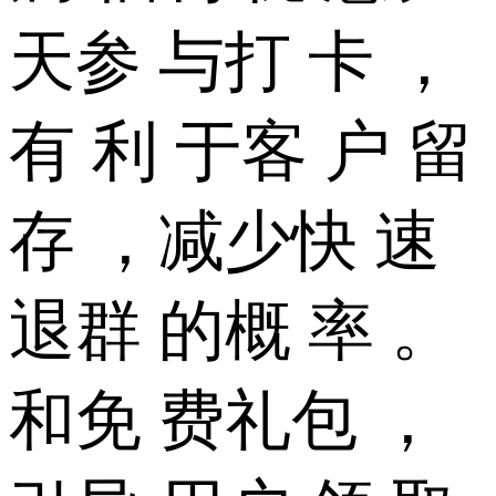
天参 与打 卡 ，
有 利 于客 户 留
存 ，减少快 速
退群 的概 率 。
和免 费礼包 ，