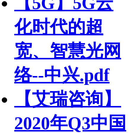
【5G】5G云
化时代的超
宽、智慧光网
络--中兴.pdf
【艾瑞咨询】
2020年Q3中国