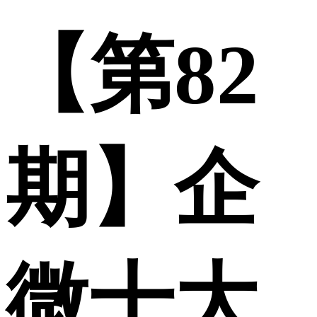
【第82
期】企
微十大