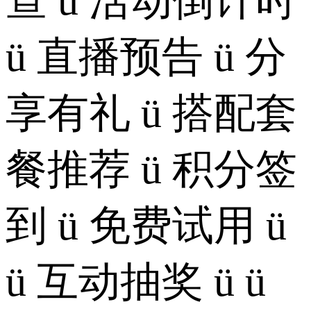
查 ü 活动倒计时
ü 直播预告 ü 分
享有礼 ü 搭配套
餐推荐 ü 积分签
到 ü 免费试用 ü
ü 互动抽奖 ü ü