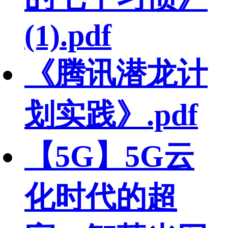
(1).pdf
《腾讯潜龙计
划实践》.pdf
【5G】5G云
化时代的超