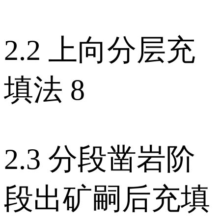
2.2 上向分层充
填法 8
2.3 分段凿岩阶
段出矿嗣后充填