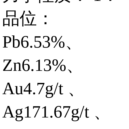
品位：
Pb6.53%、
Zn6.13%、
Au4.7g/t 、
Ag171.67g/t 、