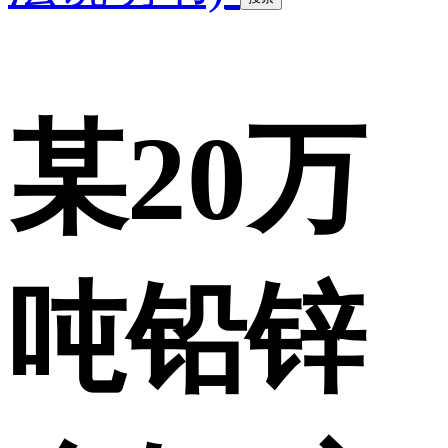
某20万
吨铅锌