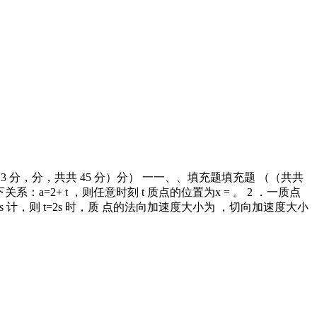
3 分，分，共共 45 分）分） 一一、、填充题填充题 （（共共
=2+ t ，则任意时刻 t 质点的位置为x = 。 2 ．一质点
 以s 计，则 t=2s 时，质 点的法向加速度大小为 ，切向加速度大小