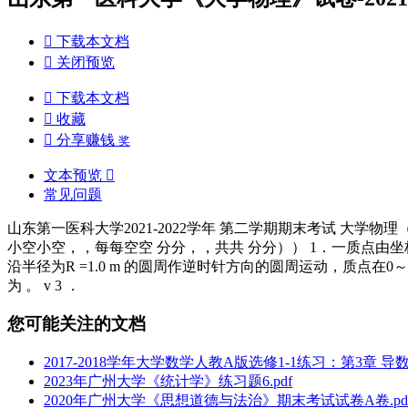

下载本文档

关闭预览

下载本文档

收藏

分享赚钱
奖
文本预览

常见问题
山东第一医科大学2021-2022学年 第二学期期末考试 大学物
小空小空，，每每空空 分分，，共共 分分）） 1．一质点由坐标原点
沿半径为R =1.0 m 的圆周作逆时针方向的圆周运动，质点在0～t 这
为 。 v 3 ．
您可能关注的文档
2017-2018学年大学数学人教A版选修1-1练习：第3章 导数及其
2023年广州大学《统计学》练习题6.pdf
2020年广州大学《思想道德与法治》期末考试试卷A卷.pd