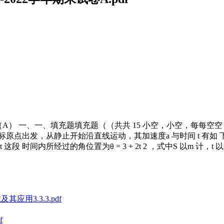
理（A） 一、一、填充题填充题（（共共 15 小空，小空，每每空空 
出发，从静止开始沿直线运动，其加速度a 与时间 t 有如 下关系：a
段 时间内所经过的角位置为θ = 3 + 2t 2 ，式中S 以m 计，t
应用3.3.3.pdf
f