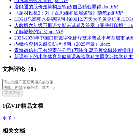
50汽车吊技术参数.pdf
VIP
唐能通的股价走势构造笔记(自己精心弄得.doc
VIP
《题材投机2：对手盘思维和底层逻辑》随笔.pdf
VIP
LEGO乐高积木拼砌说明书80012,齐天大圣黄金机甲,LEGO®M
人教版六年级下册语文期末试卷及答案（完整打印版）.do
了解燃烧的定义.ppt
VIP
2025-2030年中国口腔数字化诊疗技术普及率与基层市场开
内镜检查相关感染防控指南（2025年版）.docx
青海谦信化工有限责任公司1万吨∕年离子膜烧碱装置操作规
新课标下的小学体育与健康课程跨学科主题学习跨学科主题学
文档评论（0）
发表评论
1亿VIP精品文档
更多 >
相关文档