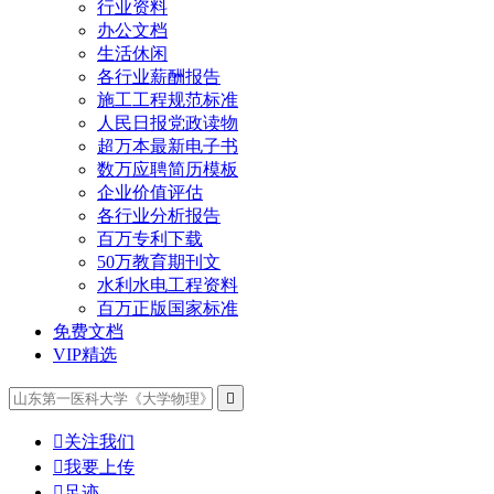
行业资料
办公文档
生活休闲
各行业薪酬报告
施工工程规范标准
人民日报党政读物
超万本最新电子书
数万应聘简历模板
企业价值评估
各行业分析报告
百万专利下载
50万教育期刊文
水利水电工程资料
百万正版国家标准
免费文档
VIP精选


关注我们

我要上传

足迹