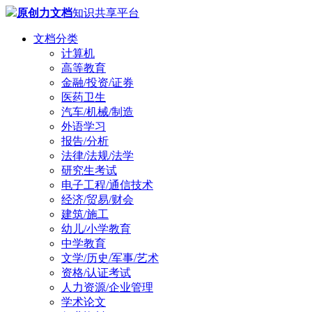
原创力文档
知识共享平台
文档分类
计算机
高等教育
金融/投资/证券
医药卫生
汽车/机械/制造
外语学习
报告/分析
法律/法规/法学
研究生考试
电子工程/通信技术
经济/贸易/财会
建筑/施工
幼儿/小学教育
中学教育
文学/历史/军事/艺术
资格/认证考试
人力资源/企业管理
学术论文