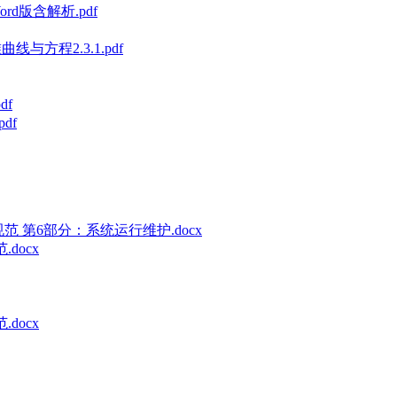
rd版含解析.pdf
线与方程2.3.1.pdf
df
df
术规范 第6部分：系统运行维护.docx
docx
docx