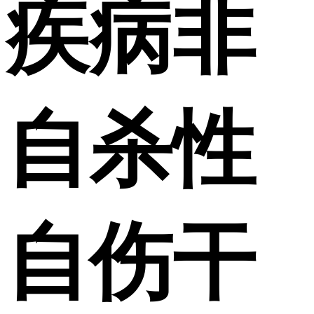
疾病非
自杀性
自伤干