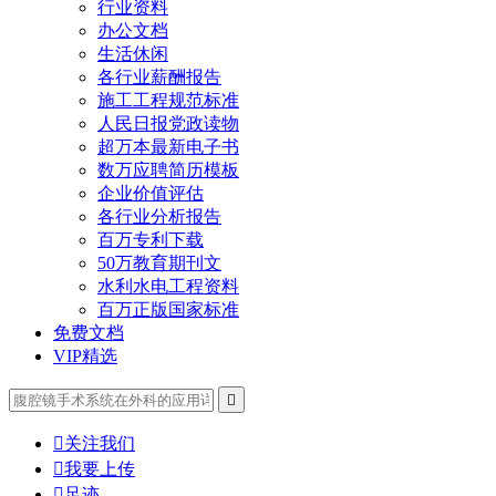
行业资料
办公文档
生活休闲
各行业薪酬报告
施工工程规范标准
人民日报党政读物
超万本最新电子书
数万应聘简历模板
企业价值评估
各行业分析报告
百万专利下载
50万教育期刊文
水利水电工程资料
百万正版国家标准
免费文档
VIP精选


关注我们

我要上传

足迹