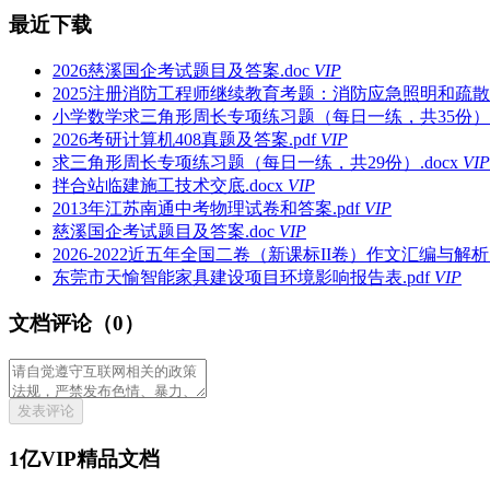
最近下载
2026慈溪国企考试题目及答案.doc
VIP
2025注册消防工程师继续教育考题：消防应急照明和疏散指示系统G
小学数学求三角形周长专项练习题（每日一练，共35份）.p
2026考研计算机408真题及答案.pdf
VIP
求三角形周长专项练习题（每日一练，共29份）.docx
VIP
拌合站临建施工技术交底.docx
VIP
2013年江苏南通中考物理试卷和答案.pdf
VIP
慈溪国企考试题目及答案.doc
VIP
2026-2022近五年全国二卷（新课标II卷）作文汇编与解析.d
东莞市天愉智能家具建设项目环境影响报告表.pdf
VIP
文档评论（0）
发表评论
1亿VIP精品文档