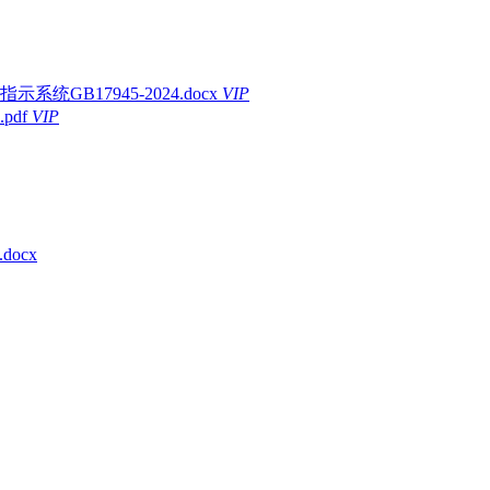
B17945-2024.docx
VIP
df
VIP
ocx