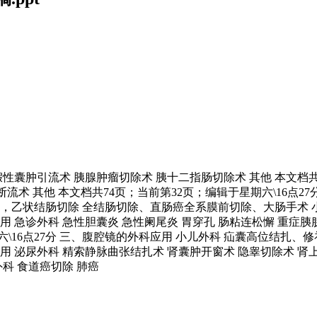
囊肿引流术 胰腺肿瘤切除术 胰十二指肠切除术 其他 本文档共7
断流术 其他 本文档共74页；当前第32页；编辑于星期六\16点2
，乙状结肠切除 全结肠切除、直肠癌全系膜前切除、大肠手术 小
应用 急诊外科 急性胆囊炎 急性阑尾炎 胃穿孔 肠粘连松懈 重
\16点27分 三、腹腔镜的外科应用 小儿外科 疝囊高位结扎、修
应用 泌尿外科 精索静脉曲张结扎术 肾囊肿开窗术 隐睾切除术 肾
外科 食道癌切除 肺癌