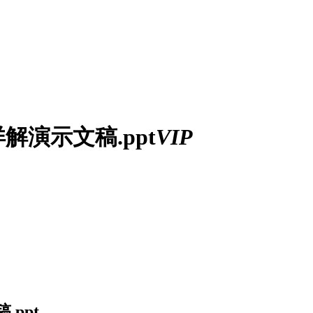
演示文稿.ppt
VIP
ppt