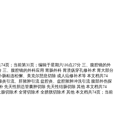
4页；当前第31页；编辑于星期六\16点27分 三、腹腔镜的外
7分 三、腹腔镜的外科应用 胃肠外科 胃溃疡穿孔修补术 胃大部分
肠粘连松懈、美克尔憩息切除 成人疝修补术等 本文档共74
症胰腺炎引流、肝脓肿引流 盆腔炎、盆腔脓肿冲洗引流 腹部外伤探
补 先天性胆总管囊肿切除 先天性结肠切除 其他 本文档共74
上腺切除术 全肾切除术 全膀胱切除术 其他 本文档共74页；当前