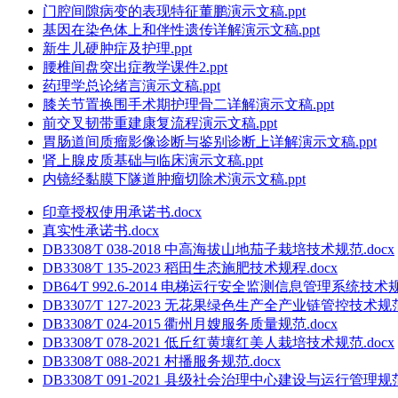
门腔间隙病变的表现特征董鹏演示文稿.ppt
基因在染色体上和伴性遗传详解演示文稿.ppt
新生儿硬肿症及护理.ppt
腰椎间盘突出症教学课件2.ppt
药理学总论绪言演示文稿.ppt
膝关节置换围手术期护理骨二详解演示文稿.ppt
前交叉韧带重建康复流程演示文稿.ppt
胃肠道间质瘤影像诊断与鉴别诊断上详解演示文稿.ppt
肾上腺皮质基础与临床演示文稿.ppt
内镜经黏膜下隧道肿瘤切除术演示文稿.ppt
印章授权使用承诺书.docx
真实性承诺书.docx
DB3308∕T 038-2018 中高海拔山地茄子栽培技术规范.docx
DB3308∕T 135-2023 稻田生态施肥技术规程.docx
DB64∕T 992.6-2014 电梯运行安全监测信息管理系统技
DB3307∕T 127-2023 无花果绿色生产全产业链管控技术规范.
DB3308∕T 024-2015 衢州月嫂服务质量规范.docx
DB3308∕T 078-2021 低丘红黄壤红美人栽培技术规范.docx
DB3308∕T 088-2021 村播服务规范.docx
DB3308∕T 091-2021 县级社会治理中心建设与运行管理规范.