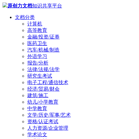
原创力文档
知识共享平台
文档分类
计算机
高等教育
金融/投资/证券
医药卫生
汽车/机械/制造
外语学习
报告/分析
法律/法规/法学
研究生考试
电子工程/通信技术
经济/贸易/财会
建筑/施工
幼儿/小学教育
中学教育
文学/历史/军事/艺术
资格/认证考试
人力资源/企业管理
学术论文