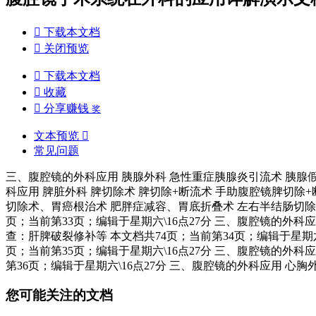

下载本文档

关闭预览

下载本文档

收藏

分享赚钱
奖
文本预览

常见问题
三、腹腔镜的外科应用 胰腺外科 急性重症胰腺炎引流术 胰腺假性
科应用 脾脏外科 脾切除术 脾切除+断流术 手助腹腔镜脾切除+
切除术、胃癌根治术 肥胖症减容、胃底折叠术 左右半结肠切除
页；当前第33页；编辑于星期六\16点27分 三、腹腔镜的外科
查：肝脾破裂修补等 本文档共74页；当前第34页；编辑于星期六
页；当前第35页；编辑于星期六\16点27分 三、腹腔镜的外科
第36页；编辑于星期六\16点27分 三、腹腔镜的外科应用 心胸
您可能关注的文档