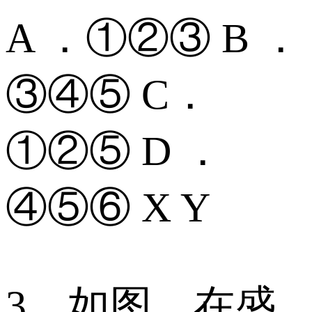
A ．①②③ B ．
③④⑤ C．
①②⑤ D ．
④⑤⑥ X Y
3、如图，在盛