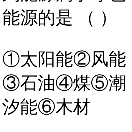
能源的是 （ ）
①太阳能②风能
③石油④煤⑤潮
汐能⑥木材