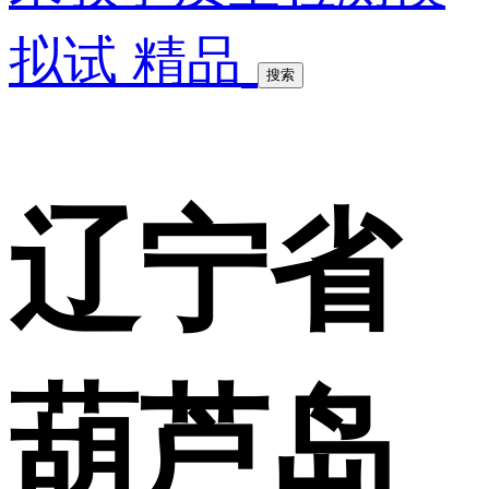
拟试 精品
搜索
辽宁省
葫芦岛