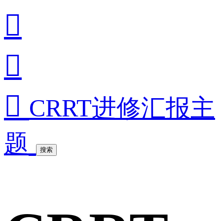



CRRT进修汇报主
题
搜索