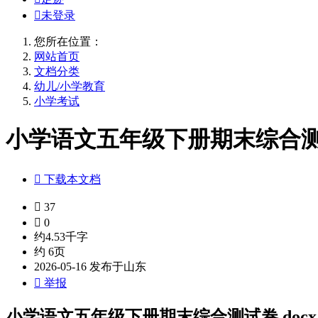

未登录
您所在位置：
网站首页
文档分类
幼儿/小学教育
小学考试
小学语文五年级下册期末综合测试

下载本文档

37

0
约4.53千字
约 6页
2026-05-16 发布于山东

举报
小学语文五年级下册期末综合测试卷.docx