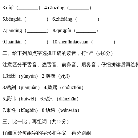
3.dùjì（________） 4.cāozòng（________）
5.bēngdài（________） 6.zhēdǎng（________）
7.jiāndìng（________） 8.qīngpín（________）
9.juànliàn（________） 10.shénjīmiàosuàn（________）
二、给下列加点字选择正确的读音，打“√”（共8分）
注意区分平舌音、翘舌音、前鼻音、后鼻音，仔细拼读后再选
1.耘田（yúnyún） 2.涟漪（yīyǐ）
3.镌刻（juānjuàn） 4.踌躇（chóuzhóu）
5.忌讳（huìwěi） 6.玷污（diànzhān）
7.秉性（bǐngbǐn） 8.纨绔（wánwǎn）
三、比一比，再组词（共12分）
仔细区分每组字的字形和字义，再分别组