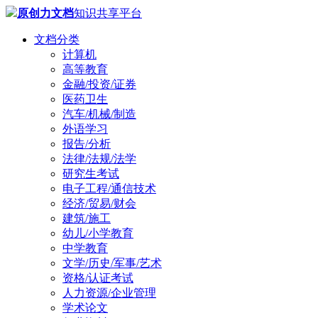
原创力文档
知识共享平台
文档分类
计算机
高等教育
金融/投资/证券
医药卫生
汽车/机械/制造
外语学习
报告/分析
法律/法规/法学
研究生考试
电子工程/通信技术
经济/贸易/财会
建筑/施工
幼儿/小学教育
中学教育
文学/历史/军事/艺术
资格/认证考试
人力资源/企业管理
学术论文