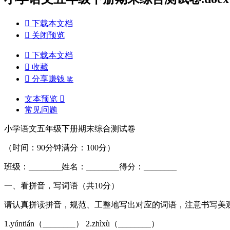

下载本文档

关闭预览

下载本文档

收藏

分享赚钱
奖
文本预览

常见问题
小学语文五年级下册期末综合测试卷
（时间：90分钟满分：100分）
班级：________姓名：________得分：________
一、看拼音，写词语（共10分）
请认真拼读拼音，规范、工整地写出对应的词语，注意书写美
1.yúntián（________） 2.zhìxù（________）