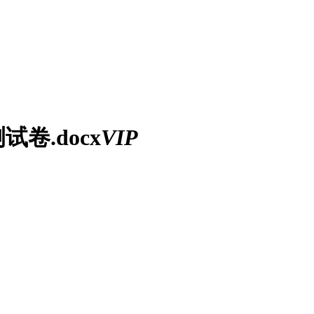
卷.docx
VIP