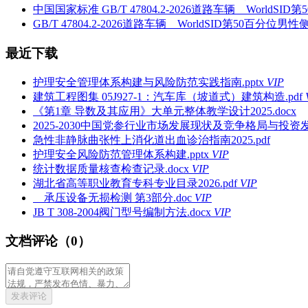
中国国家标准 GB/T 47804.2-2026道路车辆 Wor
GB/T 47804.2-2026道路车辆 WorldSID第50
最近下载
护理安全管理体系构建与风险防范实践指南.pptx
VIP
建筑工程图集 05J927-1：汽车库（坡道式）建筑构造.pdf
《第1章 导数及其应用》大单元整体教学设计2025.docx
2025-2030中国党参行业市场发展现状及竞争格局与投资发
急性非静脉曲张性上消化道出血诊治指南2025.pdf
护理安全风险防范管理体系构建.pptx
VIP
统计数据质量核查检查记录.docx
VIP
湖北省高等职业教育专科专业目录2026.pdf
VIP
承压设备无损检测 第3部分.doc
VIP
JB T 308-2004阀门型号编制方法.docx
VIP
文档评论（0）
发表评论