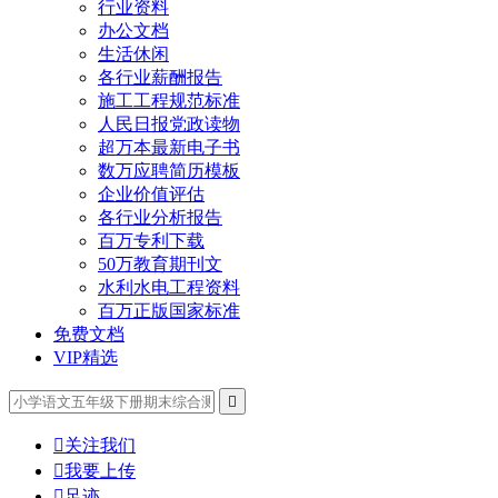
行业资料
办公文档
生活休闲
各行业薪酬报告
施工工程规范标准
人民日报党政读物
超万本最新电子书
数万应聘简历模板
企业价值评估
各行业分析报告
百万专利下载
50万教育期刊文
水利水电工程资料
百万正版国家标准
免费文档
VIP精选


关注我们

我要上传

足迹