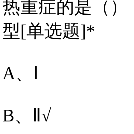
热重症的是（）
型[单选题]*
A、Ⅰ
B、Ⅱ√