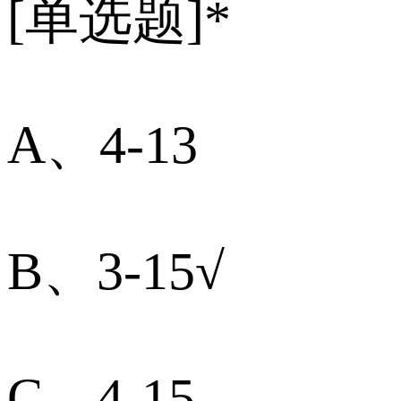
[单选题]*
A、4-13
B、3-15√
C、4-15