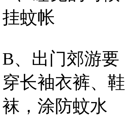
挂蚊帐
B、出门郊游要
穿长袖衣裤、鞋
袜，涂防蚊水