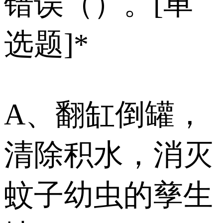
错误（）。[单
选题]*
A、翻缸倒罐，
清除积水，消灭
蚊子幼虫的孳生