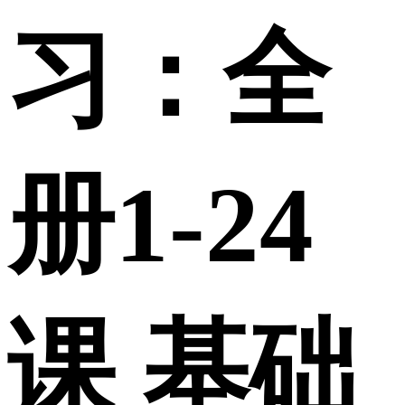
习：全
册1-24
课 基础