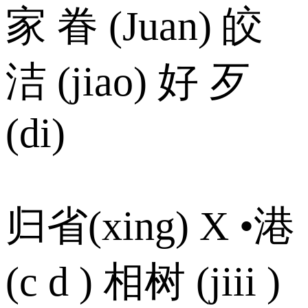
家 眷 (Juan) 皎
洁 (jiao) 好 歹
(di)
归省(xing) X •港
(c d ) 相树 (jiii )