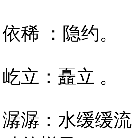
依稀 ：隐约。
屹立：矗立 。
潺潺：水缓缓流