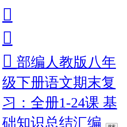



部编人教版八年
级下册语文期末复
习：全册1-24课 基
础知识总结汇编
搜索