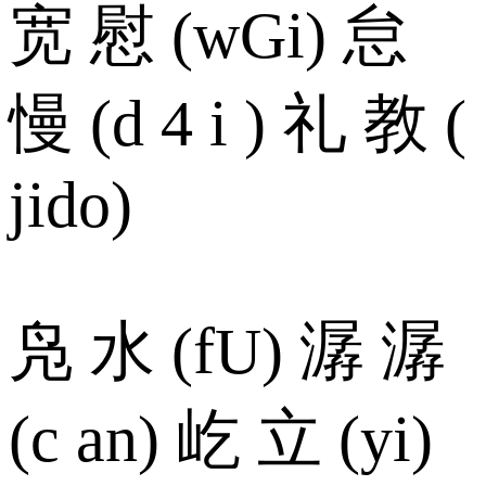
宽 慰 (wGi) 怠
慢 (d 4 i ) 礼 教 (
jido)
凫 水 (fU) 潺 潺
(c an) 屹 立 (yi)