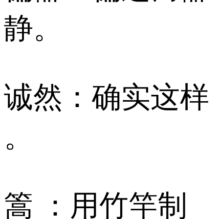
静。
诚然：确实这样
。
篙 ：用竹竿制