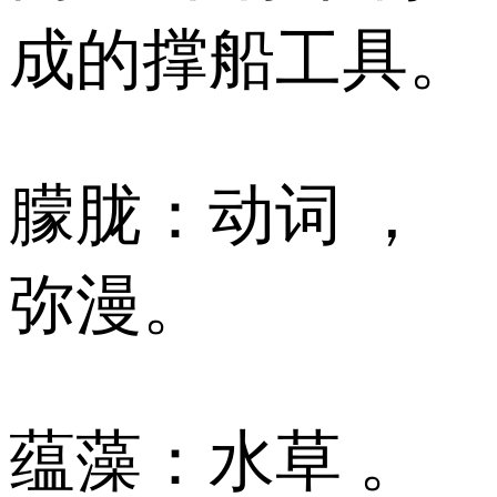
成的撑船工具。
朦胧：动词 ，
弥漫。
蕴藻：水草 。