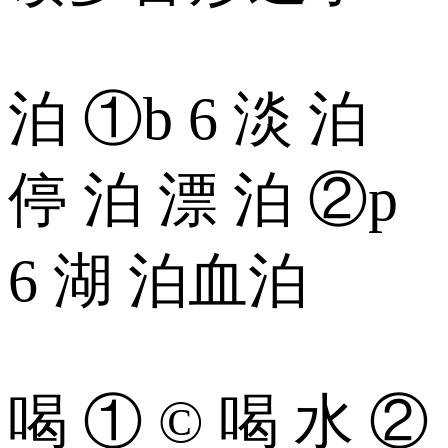
泊 ①b 6 淡 泊
停 泊 漂 泊 ②p
6 湖 泊血泊
喝 ① © 喝 水 ②