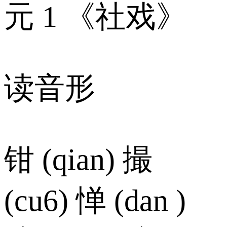
元 1 《社戏》
读音形
钳 (qian) 撮
(cu6) 惮 (dan )