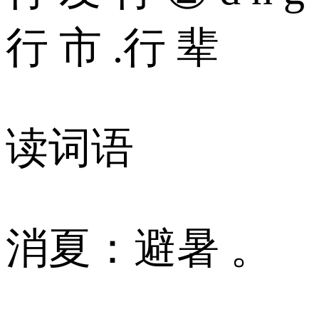
行 市 .行 辈
读词语
消夏：避暑 。