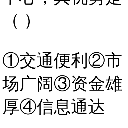
（ ）
①交通便利②市
场广阔③资金雄
厚④信息通达