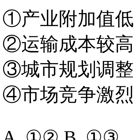
①产业附加值低
②运输成本较高
③城市规划调整
④市场竞争激烈
A. ①② B. ①③