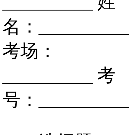
__________ 姓
名：__________
考场：
__________ 考
号：__________