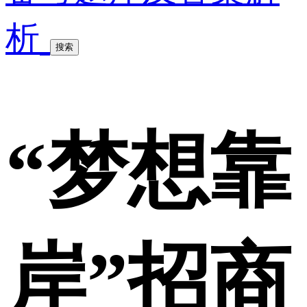
析
搜索
“梦想靠
岸”招商