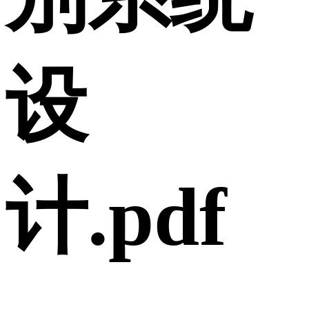
设
计.pdf