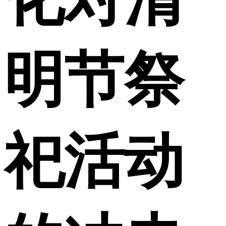
明节祭
祀活动