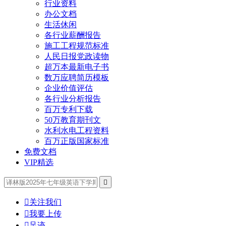
行业资料
办公文档
生活休闲
各行业薪酬报告
施工工程规范标准
人民日报党政读物
超万本最新电子书
数万应聘简历模板
企业价值评估
各行业分析报告
百万专利下载
50万教育期刊文
水利水电工程资料
百万正版国家标准
免费文档
VIP精选


关注我们

我要上传

足迹