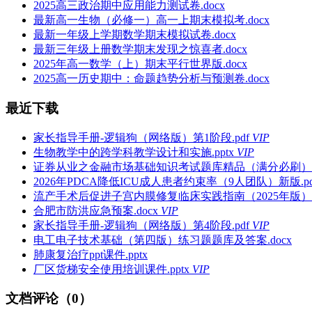
2025高三政治期中应用能力测试卷.docx
最新高一生物（必修一）高一上期末模拟考.docx
最新一年级上学期数学期末模拟试卷.docx
最新三年级上册数学期末发现之惊喜者.docx
2025年高一数学（上）期末平行世界版.docx
2025高一历史期中：命题趋势分析与预测卷.docx
最近下载
家长指导手册-逻辑狗（网络版）第1阶段.pdf
VIP
生物教学中的跨学科教学设计和实施.pptx
VIP
证券从业之金融市场基础知识考试题库精品（满分必刷）.d
2026年PDCA降低ICU成人患者约束率（9人团队）新版.pd
流产手术后促进子宫内膜修复临床实践指南（2025年版）.p
合肥市防洪应急预案.docx
VIP
家长指导手册-逻辑狗（网络版）第4阶段.pdf
VIP
电工电子技术基础（第四版）练习题题库及答案.docx
肺康复治疗ppt课件.pptx
厂区货梯安全使用培训课件.pptx
VIP
文档评论（0）