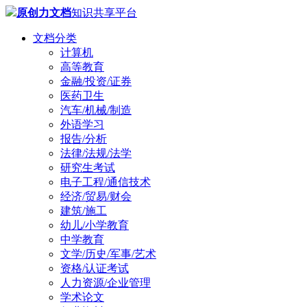
原创力文档
知识共享平台
文档分类
计算机
高等教育
金融/投资/证券
医药卫生
汽车/机械/制造
外语学习
报告/分析
法律/法规/法学
研究生考试
电子工程/通信技术
经济/贸易/财会
建筑/施工
幼儿/小学教育
中学教育
文学/历史/军事/艺术
资格/认证考试
人力资源/企业管理
学术论文