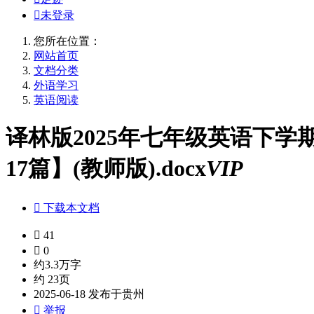

未登录
您所在位置：
网站首页
文档分类
外语学习
英语阅读
译林版2025年七年级英语下学
17篇】(教师版).docx
VIP

下载本文档

41

0
约3.3万字
约 23页
2025-06-18 发布于贵州

举报