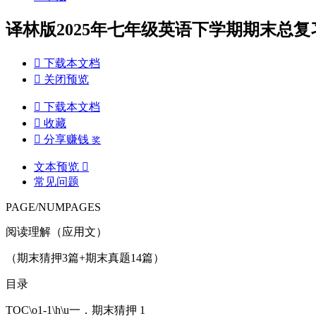
译林版2025年七年级英语下学期期末总复习

下载本文档

关闭预览

下载本文档

收藏

分享赚钱
奖
文本预览

常见问题
PAGE/NUMPAGES
阅读理解（应用文）
（期末猜押3篇+期末真题14篇）
目录
TOC\o1-1\h\u一．期末猜押 1