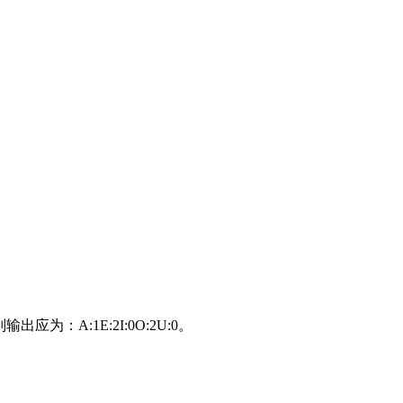
为：A:1E:2I:0O:2U:0。