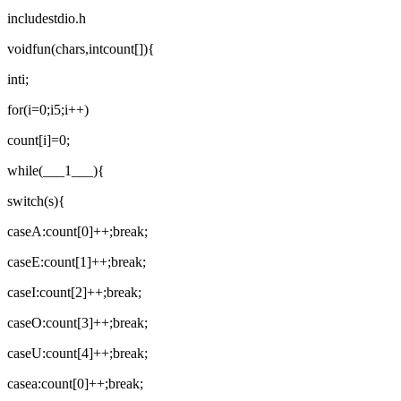
includestdio.h
voidfun(chars,intcount[]){
inti;
for(i=0;i5;i++)
count[i]=0;
while(___1___){
switch(s){
caseA:count[0]++;break;
caseE:count[1]++;break;
caseI:count[2]++;break;
caseO:count[3]++;break;
caseU:count[4]++;break;
casea:count[0]++;break;