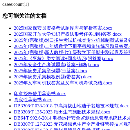
casee:count[1]
您可能关注的文档
2025国家保安员资格考试题库库与解析答案.docx
2025国家开放大学知识产权法形考任务1到4答案.docx
2025年(完整版)对口招生考试机械类专业机械制图试卷及答案
2025年(完整版)二年级数学下册平移和旋转练习题及答案.d
2025年(完整版)新人教版七年级数学下册期中测试卷及答案(新
2025年《枣核》类文阅读+同步练习(附答案).docx
2025年安全生产考试题库(答案+解析).docx
2025年病史采集举例题(带答案).docx
2025年病史采集模板例题(带答案).docx
2025年叉车司机找答案及叉车司机考试总结.docx
印章授权使用承诺书.docx
真实性承诺书.docx
DB3308∕T 038-2018 中高海拔山地茄子栽培技术规范.docx
DB3308∕T 135-2023 稻田生态施肥技术规程.docx
DB64∕T 992.6-2014 电梯运行安全监测信息管理系统技
DB3307∕T 127-2023 无花果绿色生产全产业链管控技术规范.