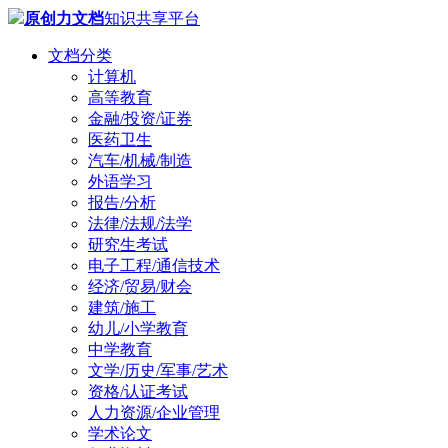
原创力文档
知识共享平台
文档分类
计算机
高等教育
金融/投资/证券
医药卫生
汽车/机械/制造
外语学习
报告/分析
法律/法规/法学
研究生考试
电子工程/通信技术
经济/贸易/财会
建筑/施工
幼儿/小学教育
中学教育
文学/历史/军事/艺术
资格/认证考试
人力资源/企业管理
学术论文