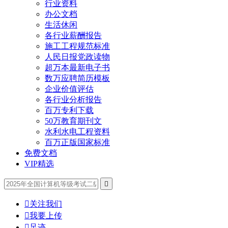
行业资料
办公文档
生活休闲
各行业薪酬报告
施工工程规范标准
人民日报党政读物
超万本最新电子书
数万应聘简历模板
企业价值评估
各行业分析报告
百万专利下载
50万教育期刊文
水利水电工程资料
百万正版国家标准
免费文档
VIP精选


关注我们

我要上传

足迹