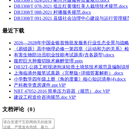
DB3308∕T 024-2015 衢州月嫂服务质量规范.docx
DB3308∕T 078-2021 低丘红黄壤红美人栽培技术规范.docx
DB3308∕T 088-2021 村播服务规范.docx
DB3308∕T 091-2021 县级社会治理中心建设与运行管理规范.
最近下载
2026—2028年中国金银首饰批发服务行业生态全景与
《易错题》高中物理必修一第四章《运动和力的关系》检测卷
有害生物防治员职业技能考试题库(含各题型).docx
腹腔巨大肿瘤切除术麻醉管理.pptx
DB32T-公路工程现浇泡沫轻质土填筑技术规范及编制说明.
上海临港外服笔试真题（完整版+详细答案解析）.docx
小学数学四年级上册《角的度量》核心知识清单(4).docx
产科教学查房课件.ppt
VIP
NBT 47052-2016 简单压力容器（规范）.doc
VIP
建设工程造价咨询规范.doc
VIP
文档评论（0）