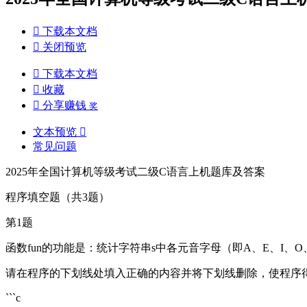

下载本文档

关闭预览

下载本文档

收藏

分享赚钱
奖
文本预览

常见问题
2025年全国计算机等级考试二级C语言上机题库及答案
程序填空题（共3题）
第1题
函数fun的功能是：统计字符串s中各元音字母（即A、E、I、O、U）的
请在程序的下划线处填入正确的内容并将下划线删除，使程序
```c