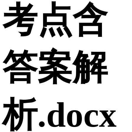
考点含
答案解
析.docx