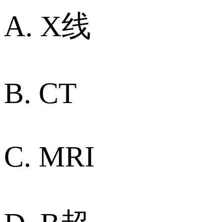
A. X线
B. CT
C. MRI