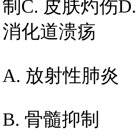
制 C. 皮肤灼伤 D.
消化道溃疡
A. 放射性肺炎
B. 骨髓抑制