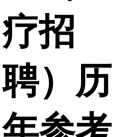
疗招
聘）历
年参考