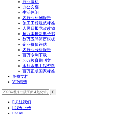
行业资料
办公文档
生活休闲
各行业薪酬报告
施工工程规范标准
人民日报党政读物
超万本最新电子书
数万应聘简历模板
企业价值评估
各行业分析报告
百万专利下载
50万教育期刊文
水利水电工程资料
百万正版国家标准
免费文档
VIP精选


关注我们

我要上传

足迹