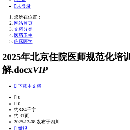

未登录
您所在位置：
网站首页
文档分类
医药卫生
临床医学
2025年北京住院医师规范化
解.docx
VIP

下载本文档

0

0
约8.84千字
约 31页
2025-12-08 发布于四川

举报