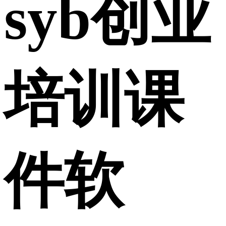
syb创业
培训课
件软