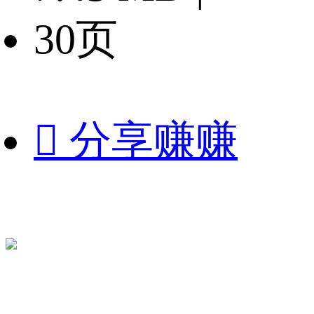
30页

分享赚赚