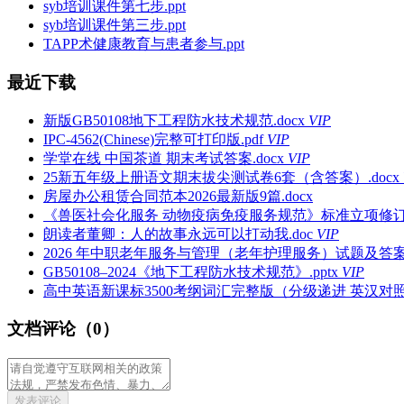
syb培训课件第七步.ppt
syb培训课件第三步.ppt
TAPP术健康教育与患者参与.ppt
最近下载
新版GB50108地下工程防水技术规范.docx
VIP
IPC-4562(Chinese)完整可打印版.pdf
VIP
学堂在线 中国茶道 期末考试答案.docx
VIP
25新五年级上册语文期末拔尖测试卷6套（含答案）.docx
房屋办公租赁合同范本2026最新版9篇.docx
《兽医社会化服务 动物疫病免疫服务规范》标准立项修订与
朗读者董卿：人的故事永远可以打动我.doc
VIP
2026 年中职老年服务与管理（老年护理服务）试题及答案.
GB50108–2024《地下工程防水技术规范》.pptx
VIP
高中英语新课标3500考纲词汇完整版（分级递进 英汉对照 
文档评论（0）
发表评论