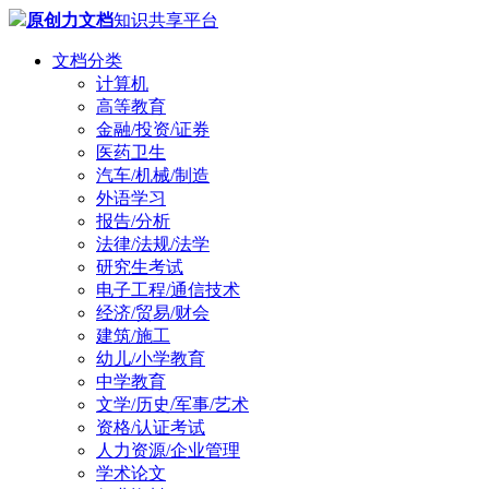
原创力文档
知识共享平台
文档分类
计算机
高等教育
金融/投资/证券
医药卫生
汽车/机械/制造
外语学习
报告/分析
法律/法规/法学
研究生考试
电子工程/通信技术
经济/贸易/财会
建筑/施工
幼儿/小学教育
中学教育
文学/历史/军事/艺术
资格/认证考试
人力资源/企业管理
学术论文