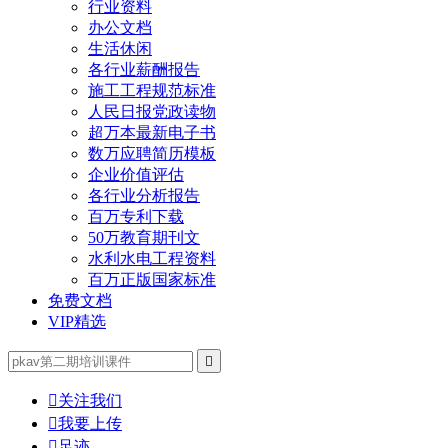
行业资料
办公文档
生活休闲
各行业薪酬报告
施工工程规范标准
人民日报党政读物
超万本最新电子书
数万应聘简历模板
企业价值评估
各行业分析报告
百万专利下载
50万教育期刊文
水利水电工程资料
百万正版国家标准
免费文档
VIP精选


关注我们

我要上传

足迹