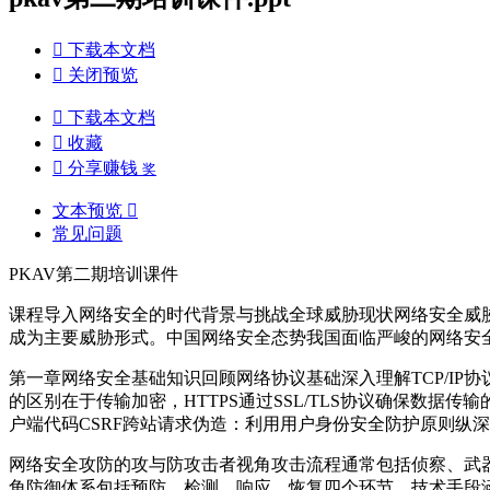

下载本文档

关闭预览

下载本文档

收藏

分享赚钱
奖
文本预览

常见问题
PKAV第二期培训课件
课程导入网络安全的时代背景与挑战全球威胁现状网络安全威胁
成为主要威胁形式。中国网络安全态势我国面临严峻的网络安
第一章网络安全基础知识回顾网络协议基础深入理解TCP/IP协
的区别在于传输加密，HTTPS通过SSL/TLS协议确保数据
户端代码CSRF跨站请求伪造：利用用户身份安全防护原则纵
网络安全攻防的攻与防攻击者视角攻击流程通常包括侦察、武器化、投递
角防御体系包括预防、检测、响应、恢复四个环节。技术手段涵盖