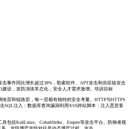
事件同比增长超过38%，勒索软件、APT攻击和供应链攻击
力建设，攻防演练常态化，安全人才需求激增。培训目标
网络层和链路层，每一层都有独特的安全考量。HTTP与HTTPS
攻击SQL注入：数据库查询漏洞利用XSS跨站脚本：注入恶意客
nux、CobaltStrike、Empire等攻击平台。防御者视
御体系。攻防博弈攻防对抗是动态博弈过程，攻击