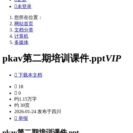

未登录
您所在位置：
网站首页
文档分类
计算机
多媒体
pkav第二期培训课件.ppt
VIP

下载本文档

18

0
约1.15万字
约 30页
2026-01-24 发布于四川

举报
pkav第二期培训课件.ppt