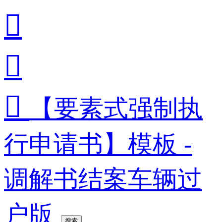



【要素式强制执
行申请书】模板 -
调解书结案车辆过
户版
搜索