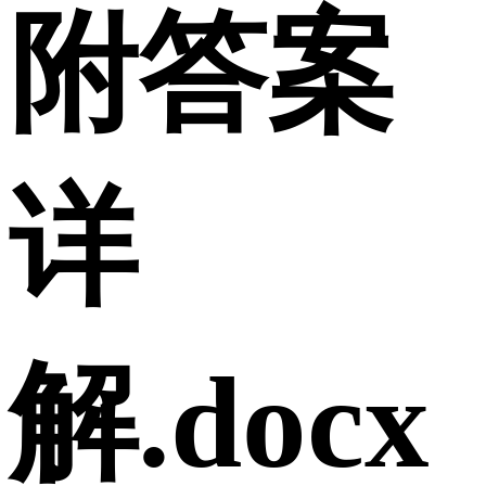
附答案
详
解.docx