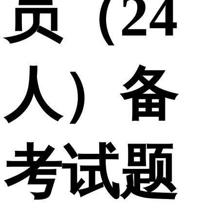
员（24
人）备
考试题