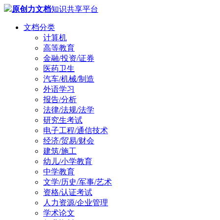
原创力文档
知识共享平台
文档分类
计算机
高等教育
金融/投资/证券
医药卫生
汽车/机械/制造
外语学习
报告/分析
法律/法规/法学
研究生考试
电子工程/通信技术
经济/贸易/财会
建筑/施工
幼儿/小学教育
中学教育
文学/历史/军事/艺术
资格/认证考试
人力资源/企业管理
学术论文