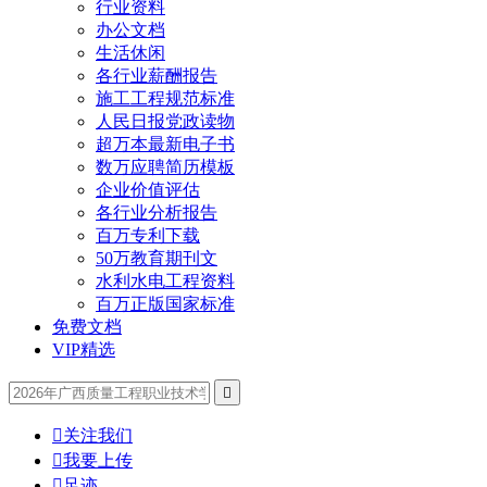
行业资料
办公文档
生活休闲
各行业薪酬报告
施工工程规范标准
人民日报党政读物
超万本最新电子书
数万应聘简历模板
企业价值评估
各行业分析报告
百万专利下载
50万教育期刊文
水利水电工程资料
百万正版国家标准
免费文档
VIP精选


关注我们

我要上传

足迹