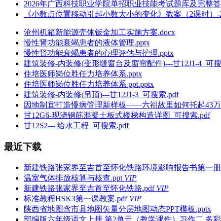
2026年广西科技职业学院单招职业技能考试题库及完整答案详
《小数点位置移动引起小数大小的变化》教案（2课时）-202
沧州机箱新能源壳体钣金加工实施方案.docx
慢性肾功能衰竭患者的液体管理.pptx
慢性肾功能衰竭患者的心理评估与护理.pptx
建筑装修-内装修(变形缝窗台及窗帘配件)---甘12J1-4_可搜索
住培医师岗位胜任力培养体系.pptx
住培医师岗位胜任力培养体系 ppt.pptx
建筑装修-内装修(吊顶)---甘12J1-3_可搜索.pdf
因地制宜打造慢病管理新样板——六祖故里如何托起43万百姓健
甘12G6-现浇钢筋混凝土板式楼梯构造详图_可搜索.pdf
甘12S2--- 给水工程_可搜索.pdf
最近下载
新建铁路张家界至吉首至怀化铁路环境影响报告书第一册正文
温室气体排放核算与核查.ppt
VIP
新建铁路张家界至吉首至怀化铁路.pdf
VIP
标准教程HSK3第一课教案.pdf
VIP
陕西省地图含市县地图矢量分层地图动态PPT模板.pptx
部编版六年级语文上册 第2单元（教学课件）习作二 多彩的活