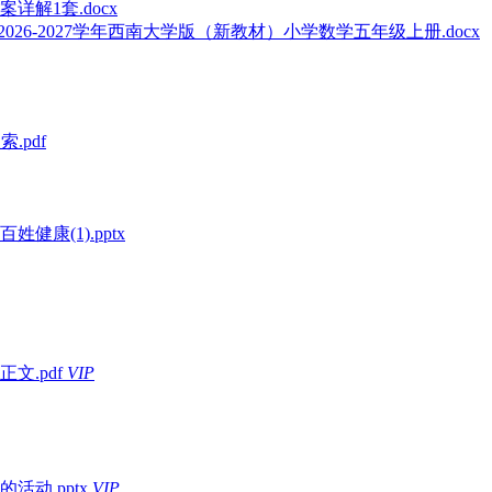
解1套.docx
6-2027学年西南大学版（新教材）小学数学五年级上册.docx
.pdf
康(1).pptx
.pdf
VIP
动.pptx
VIP