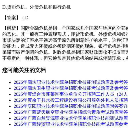
D.货币危机、外债危机和银行危机
【答案】：D
【解析】国际金融危机是指一个国家或几个国家与地区的全部
的恶化。其一般有三种表现形式，即货币危机、外债危机和银
市场决定的汇率水平远远高于原先所刻意维护的水平，这种汇
偿能力，造成无力还债或必须延期还债的现象。银行危机是指
呆滞而破产倒闭的危机。财政危机是指国家财政因收不抵支而
不稳定的一种体现，但它通常是其他危机的结果或伴随现象，
您可能关注的文档
2026年廊坊职业技术学院单招职业技能测试题库及参考答案
2026年廊坊卫生职业学院单招职业技能考试题库及参考答案详
2026年度烟台市蓬莱区事业单位公开招聘工作人员（24人
2026年度余干县水投工程建设有限公司服务外包人员招聘3
2026年庆阳职业技术学院单招职业技能测试题库附答案详解.
2026年广西蓝天航空职业学院单招综合素质考试题库带答案
2026年广西自然资源职业技术学院单招职业技能测试题库及
2026年广西经贸职业技术学院单招职业技能考试题库参考答