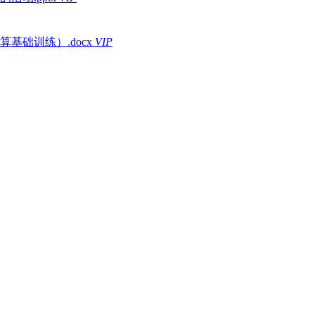
础训练）.docx
VIP